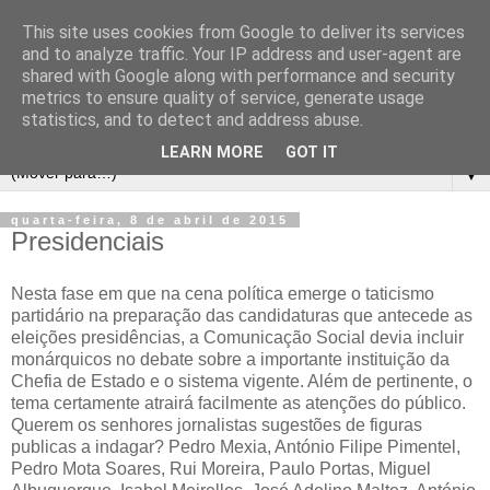
This site uses cookies from Google to deliver its services
and to analyze traffic. Your IP address and user-agent are
shared with Google along with performance and security
metrics to ensure quality of service, generate usage
statistics, and to detect and address abuse.
LEARN MORE
GOT IT
▼
quarta-feira, 8 de abril de 2015
Presidenciais
Nesta fase em que na cena política emerge o taticismo
partidário na preparação das candidaturas que antecede as
eleições presidências, a Comunicação Social devia incluir
monárquicos no debate sobre a importante instituição da
Chefia de Estado e o sistema vigente. Além de pertinente, o
tema certamente atrairá facilmente as atenções do público.
Querem os senhores jornalistas sugestões de figuras
publicas a indagar? Pedro Mexia, António Filipe Pimentel,
Pedro Mota Soares, Rui Moreira, Paulo Portas, Miguel