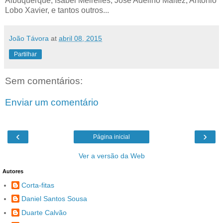
Albuquerque, Isabel Meirelles, José Adelino Maltez, António
Lobo Xavier, e tantos outros...
João Távora
at
abril 08, 2015
Partilhar
Sem comentários:
Enviar um comentário
‹
›
Página inicial
Ver a versão da Web
Autores
Corta-fitas
Daniel Santos Sousa
Duarte Calvão