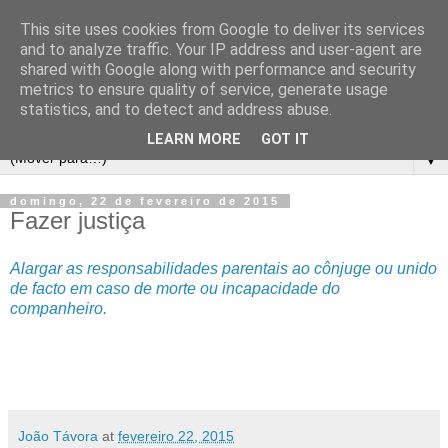
This site uses cookies from Google to deliver its services
and to analyze traffic. Your IP address and user-agent are
shared with Google along with performance and security
metrics to ensure quality of service, generate usage
statistics, and to detect and address abuse.
LEARN MORE
GOT IT
▼
domingo, 22 de fevereiro de 2015
Fazer justiça
Alargar as responsabilidades parentais ao cônjuge ou unido
de facto em caso de morte ou incapacidade do
companheiro.
João Távora
at
fevereiro 22, 2015