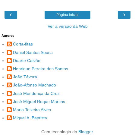
‹
›
Página inicial
Ver a versão da Web
Autores
Corta-fitas
Daniel Santos Sousa
Duarte Calvão
Henrique Pereira dos Santos
João Távora
João-Afonso Machado
José Mendonça da Cruz
José Miguel Roque Martins
Maria Teixeira Alves
Miguel A. Baptista
Com tecnologia do
Blogger
.