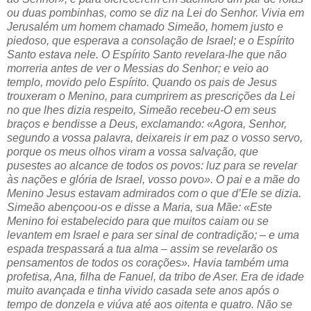
ou duas pombinhas, como se diz na Lei do Senhor. Vivia em
Jerusalém um homem chamado Simeão, homem justo e
piedoso, que esperava a consolação de Israel; e o Espírito
Santo estava nele. O Espírito Santo revelara-lhe que não
morreria antes de ver o Messias do Senhor; e veio ao
templo, movido pelo Espírito. Quando os pais de Jesus
trouxeram o Menino, para cumprirem as prescrições da Lei
no que lhes dizia respeito, Simeão recebeu-O em seus
braços e bendisse a Deus, exclamando: «Agora, Senhor,
segundo a vossa palavra, deixareis ir em paz o vosso servo,
porque os meus olhos viram a vossa salvação, que
pusestes ao alcance de todos os povos: luz para se revelar
às nações e glória de Israel, vosso povo». O pai e a mãe do
Menino Jesus estavam admirados com o que d’Ele se dizia.
Simeão abençoou-os e disse a Maria, sua Mãe: «Este
Menino foi estabelecido para que muitos caiam ou se
levantem em Israel e para ser sinal de contradição; – e uma
espada trespassará a tua alma – assim se revelarão os
pensamentos de todos os corações». Havia também uma
profetisa, Ana, filha de Fanuel, da tribo de Aser. Era de idade
muito avançada e tinha vivido casada sete anos após o
tempo de donzela e viúva até aos oitenta e quatro. Não se