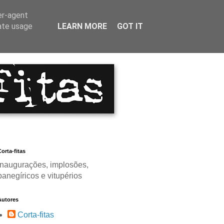
er-agent
rate usage
LEARN MORE
GOT IT
orta-fitas
Inaugurações, implosões,
panegíricos e vitupérios
Autores
Corta-fitas