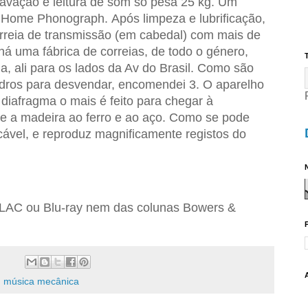
avação e leitura de som só pesa 25 kg. Um
om Home Phonograph.
Após limpeza e lubrificação,
correia de transmissão (em cabedal) com mais de
há uma fábrica de correias, de todo o género,
T
a, ali para os lados da Av do Brasil. Como são
ndros para desvendar, encomendei 3. O
aparelho
o diafragma o mais é feito para chegar à
e a madeira ao ferro e ao aço.
Como se pode
ecável, e reproduz magnificamente registos do
N
FLAC ou Blu-ray nem das colunas Bowers &
,
música mecânica