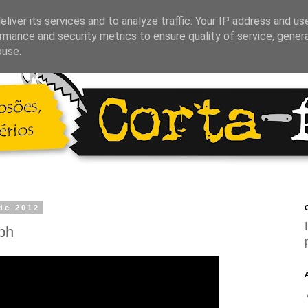
liver its services and to analyze traffic. Your IP address and us
rmance and security metrics to ensure quality of service, gene
buse.
de 2012
C
ph