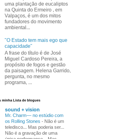
uma plantação de eucaliptos
na Quinta do Ermeiro , em
Valpaços, é um dos mitos
fundadores do movimento
ambiental...
"O Estado tem mais ego que
capacidade"
A frase do título é de José
Miguel Cardoso Pereira, a
propósito de fogos e gestão
da paisagem. Helena Garrido,
pergunta, no mesmo
programa, ...
A minha Lista de blogues
sound + vision
Mr. Charm— no estúdio com
os Rolling Stones
-
Não é um
teledisco... Mas poderia ser...
Não é a gravação de uma
única performance... Mas