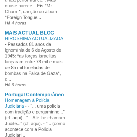
quase parece... Eis *Mr.
Charm*, canção do álbum
*Foreign Tongue...
Há 4 horas
MAIS ACTUAL BLOG
HIROSHIMA ACTUALIZADA
-
Passados 81 anos da
ignomínia de 6 de Agosto de
1945: *as forças israelitas
lançaram entre 78 mil e mais
de 85 mil toneladas de
bombas na Faixa de Gaza*,
d...
Há 6 horas
Portugal Contemporâneo
Homenagem à Polícia
Judiciária
-
- "... uma polícia
com tradição e pergaminho..."
(cf. aqui) - "... Até lhe chamam
Judite..." (cf. aqui). - "... (como
acontece com a Polícia
Judiciári...