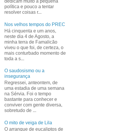
dedicam muito à pequena
política e pouco a tentar
resolver coisas r...
Nos velhos tempos do PREC
Há cinquenta e um anos,
neste dia 4 de Agosto, a
minha terra de Famalicão
viveu o que foi, de certeza, o
mais conturbado momento de
toda a s...
O saudosismo ou a
insegurança
Regressei, anteontem, de
uma estadia de uma semana
na Sérvia. Foi o tempo
bastante para conhecer e
conviver com gente diversa,
sobretudo de ...
O mito de veiga de Lila
O arranque de eucaliptos de