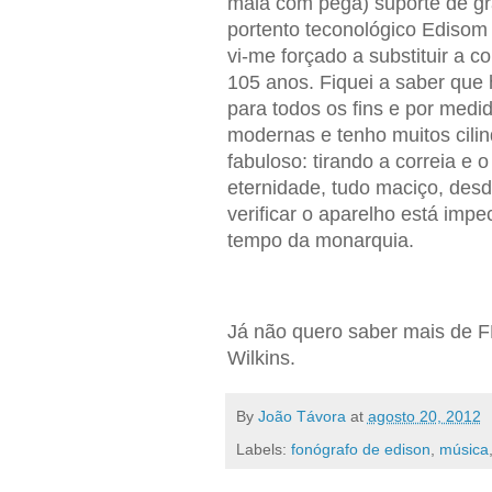
mala com pega) suporte de gr
portento teconológico Edis
vi-me forçado a substituir a 
105 anos.
Fiquei a saber que 
para todos os fins e por medid
modernas e tenho muitos cili
fabuloso: tirando a correia e 
eternidade, tudo maciço, desd
verificar o aparelho está imp
tempo da monarquia.
Já não quero saber mais de 
Wilkins.
By
João Távora
at
agosto 20, 2012
Labels:
fonógrafo de edison
,
música