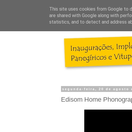
This site uses cookies from Google to de
are shared with Google along with perfo
statistics, and to detect and address a
segunda-feira, 20 de agosto 
Edisom Home Phonogra