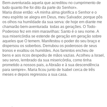
Bem-aventurada aquela que acreditou
no cumprimento de
tudo quanto lhe foi dito
da parte do Senhor».
Maria disse então:
«A minha alma glorifica o Senhor
e o
meu espírito se alegra em Deus, meu Salvador,
porque pôs
os olhos na humildade da sua serva:
de hoje em diante me
chamarão bem-aventurada
todas as gerações.
O Todo-
Poderoso fez em mim maravilhas:
Santo é o seu nome.
A
sua misericórdia se estende de geração em geração
sobre
aqueles que O temem.
Manifestou o poder do seu braço
e
dispersou os soberbos.
Derrubou os poderosos de seus
tronos
e exaltou os humildes.
Aos famintos encheu de
bens
e aos ricos despediu de mãos vazias.
Acolheu a Israel,
seu servo,
lembrado da sua misericórdia,
como tinha
prometido a nossos pais,
a Abraão e à sua descendência
para sempre».
Maria ficou junto de Isabel cerca de três
meses
e depois regressou a sua casa.