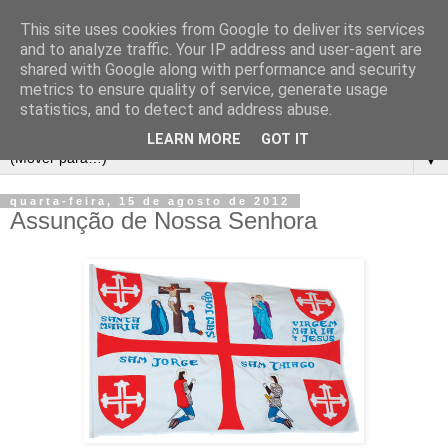
This site uses cookies from Google to deliver its services
and to analyze traffic. Your IP address and user-agent are
shared with Google along with performance and security
metrics to ensure quality of service, generate usage
statistics, and to detect and address abuse.
LEARN MORE
GOT IT
▼
quarta-feira, 15 de agosto de 2012
Assunção de Nossa Senhora