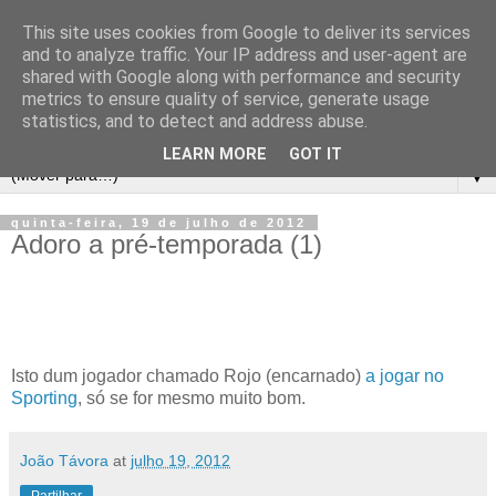
This site uses cookies from Google to deliver its services
and to analyze traffic. Your IP address and user-agent are
shared with Google along with performance and security
metrics to ensure quality of service, generate usage
statistics, and to detect and address abuse.
LEARN MORE
GOT IT
▼
quinta-feira, 19 de julho de 2012
Adoro a pré-temporada (1)
Isto dum jogador chamado Rojo (encarnado)
a jogar no
Sporting
, só se for mesmo muito bom.
João Távora
at
julho 19, 2012