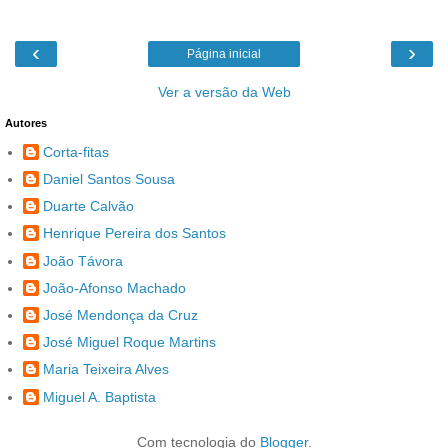
‹
›
Página inicial
Ver a versão da Web
Autores
Corta-fitas
Daniel Santos Sousa
Duarte Calvão
Henrique Pereira dos Santos
João Távora
João-Afonso Machado
José Mendonça da Cruz
José Miguel Roque Martins
Maria Teixeira Alves
Miguel A. Baptista
Com tecnologia do
Blogger
.