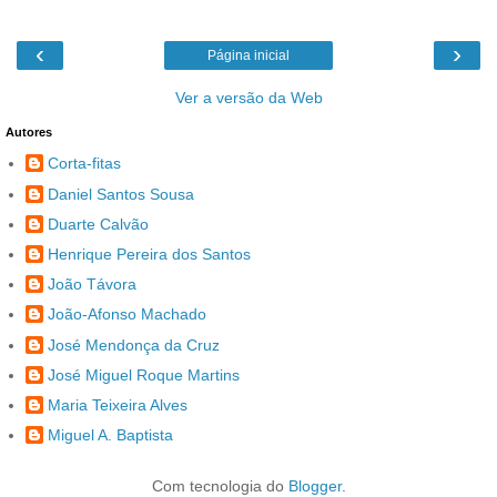
‹
›
Página inicial
Ver a versão da Web
Autores
Corta-fitas
Daniel Santos Sousa
Duarte Calvão
Henrique Pereira dos Santos
João Távora
João-Afonso Machado
José Mendonça da Cruz
José Miguel Roque Martins
Maria Teixeira Alves
Miguel A. Baptista
Com tecnologia do
Blogger
.