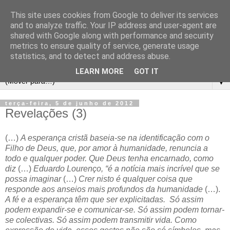
This site uses cookies from Google to deliver its services
and to analyze traffic. Your IP address and user-agent are
shared with Google along with performance and security
metrics to ensure quality of service, generate usage
statistics, and to detect and address abuse.
LEARN MORE
GOT IT
▼
terça-feira, 5 de junho de 2012
Revelações (3)
(…)
A esperança cristã baseia-se na identificação com o
Filho de Deus, que, por amor à humanidade, renuncia a
todo e qualquer poder. Que Deus tenha encarnado, como
diz
(…)
Eduardo Lourenço, “é a notícia mais incrível que se
possa imaginar
(…)
Crer nisto é qualquer coisa que
responde aos anseios mais profundos da humanidade
(…).
A fé e a esperança têm que ser explicitadas. Só assim
podem expandir-se e comunicar-se. Só assim podem tornar-
se colectivas. Só assim podem transmitir vida. Como