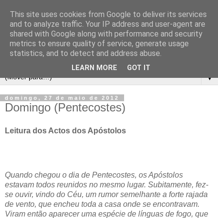
This site uses cookies from Google to deliver its services
and to analyze traffic. Your IP address and user-agent are
shared with Google along with performance and security
metrics to ensure quality of service, generate usage
statistics, and to detect and address abuse.
LEARN MORE
GOT IT
▼
domingo, 27 de maio de 2012
Domingo (Pentecostes)
Leitura dos Actos dos Apóstolos
Quando chegou o dia de Pentecostes, os Apóstolos
estavam todos reunidos no mesmo lugar. Subitamente, fez-
se ouvir, vindo do Céu, um rumor semelhante a forte rajada
de vento, que encheu toda a casa onde se encontravam.
Viram então aparecer uma espécie de línguas de fogo, que