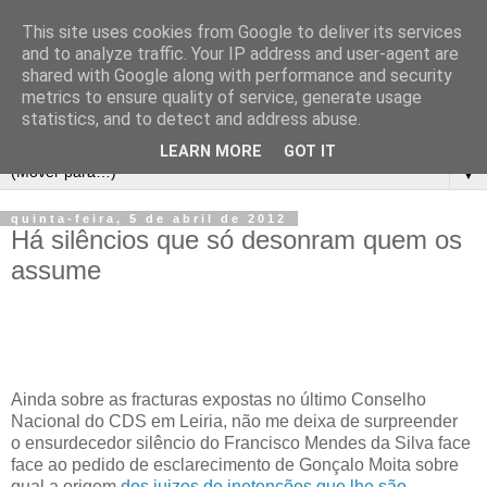
This site uses cookies from Google to deliver its services
and to analyze traffic. Your IP address and user-agent are
shared with Google along with performance and security
metrics to ensure quality of service, generate usage
statistics, and to detect and address abuse.
LEARN MORE
GOT IT
▼
quinta-feira, 5 de abril de 2012
Há silêncios que só desonram quem os
assume
Ainda sobre as fracturas expostas no último Conselho
Nacional do CDS em Leiria, não me deixa de surpreender
o ensurdecedor silêncio do Francisco Mendes da Silva face
face ao pedido de esclarecimento de Gonçalo Moita sobre
qual a origem
dos juizos de inetenções que lhe são