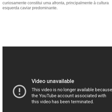
curiosamente constitui uma afronta, principalmente à cultura
esquerda caviar predominante.