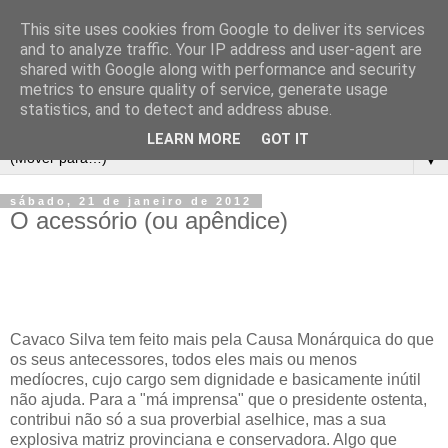
This site uses cookies from Google to deliver its services
and to analyze traffic. Your IP address and user-agent are
shared with Google along with performance and security
metrics to ensure quality of service, generate usage
statistics, and to detect and address abuse.
LEARN MORE
GOT IT
▼
sábado, 21 de janeiro de 2012
O acessório (ou apêndice)
Cavaco Silva tem feito mais pela Causa Monárquica do que
os seus antecessores, todos eles mais ou menos
medíocres, cujo cargo sem dignidade e basicamente inútil
não ajuda. Para a "má imprensa" que o presidente ostenta,
contribui não só a sua proverbial aselhice, mas a sua
explosiva matriz provinciana e conservadora. Algo que