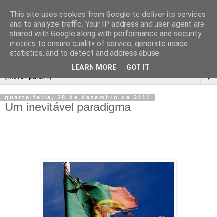
This site uses cookies from Google to deliver its services
and to analyze traffic. Your IP address and user-agent are
shared with Google along with performance and security
metrics to ensure quality of service, generate usage
statistics, and to detect and address abuse.
LEARN MORE
GOT IT
▼
quarta-feira, 28 de dezembro de 2011
Um inevitável paradigma