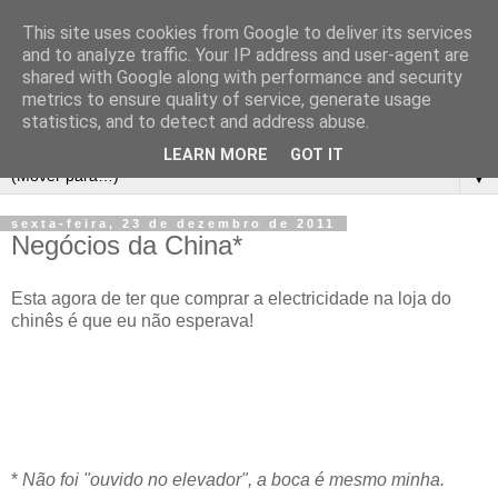
This site uses cookies from Google to deliver its services
and to analyze traffic. Your IP address and user-agent are
shared with Google along with performance and security
metrics to ensure quality of service, generate usage
statistics, and to detect and address abuse.
LEARN MORE
GOT IT
▼
sexta-feira, 23 de dezembro de 2011
Negócios da China*
Esta agora de ter que comprar a electricidade na loja do
chinês é que eu não esperava!
*
Não foi "ouvido no elevador", a boca é mesmo minha.