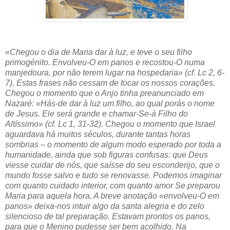
«Chegou o dia de Maria dar à luz, e teve o seu filho
primogénito. Envolveu-O em panos e recostou-O numa
manjedoura, por não terem lugar na hospedaria» (cf. Lc 2, 6-
7). Estas frases não cessam de tocar os nossos corações.
Chegou o momento que o Anjo tinha preanunciado em
Nazaré: «Hás-de dar à luz um filho, ao qual porás o nome
de Jesus. Ele será grande e chamar-Se-á Filho do
Altíssimo» (cf. Lc 1, 31-32). Chegou o momento que Israel
aguardava há muitos séculos, durante tantas horas
sombrias – o momento de algum modo esperado por toda a
humanidade, ainda que sob figuras confusas: que Deus
viesse cuidar de nós, que saísse do seu esconderijo, que o
mundo fosse salvo e tudo se renovasse. Podemos imaginar
com quanto cuidado interior, com quanto amor Se preparou
Maria para aquela hora. A breve anotação «envolveu-O em
panos» deixa-nos intuir algo da santa alegria e do zelo
silencioso de tal preparação. Estavam prontos os panos,
para que o Menino pudesse ser bem acolhido. Na