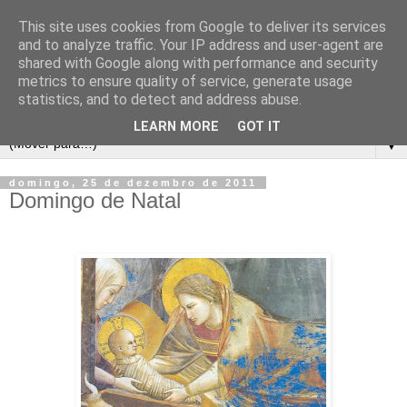
This site uses cookies from Google to deliver its services
and to analyze traffic. Your IP address and user-agent are
shared with Google along with performance and security
metrics to ensure quality of service, generate usage
statistics, and to detect and address abuse.
LEARN MORE
GOT IT
▼
domingo, 25 de dezembro de 2011
Domingo de Natal