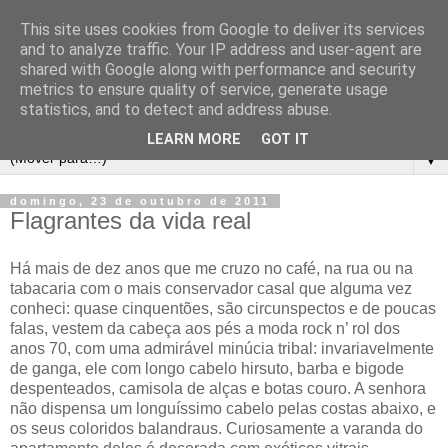
This site uses cookies from Google to deliver its services
and to analyze traffic. Your IP address and user-agent are
shared with Google along with performance and security
metrics to ensure quality of service, generate usage
statistics, and to detect and address abuse.
LEARN MORE
GOT IT
▼
domingo, 23 de outubro de 2011
Flagrantes da vida real
Há mais de dez anos que me cruzo no café, na rua ou na
tabacaria com o mais conservador casal que alguma vez
conheci: quase cinquentões, são circunspectos e de poucas
falas, vestem da cabeça aos pés a moda rock n’ rol dos
anos 70, com uma admirável minúcia tribal: invariavelmente
de ganga, ele com longo cabelo hirsuto, barba e bigode
despenteados, camisola de alças e botas couro. A senhora
não dispensa um longuíssimo cabelo pelas costas abaixo, e
os seus coloridos balandraus. Curiosamente a varanda do