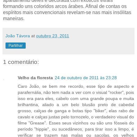
apartamento deles é decorada com exóticos vitrais
formando uns coloridos arcos árabes. Afinal de contas os
espíritos mais convencionais revelam-se nas mais insólitas
maneiras.
João Távora
at
outubro 23, 2011
Partilhar
1 comentário:
Velho da floresta
24 de outubro de 2011 às 23:28
Caro João, se bem me recordo, esse tipo de aspecto e
parafernália, não tem nada a ver com o visual "rocker", pois
isso era para eles, cabelo com uma grande poupa e muita
brilhantina, aliado a um belo blusão preto de cabedal
grosso, calças de ganga e botas tipo "biker", elas rabo de
cavalo e calças justas pelo tornozelo, o verdadeiro visual do
filme "Grease". Esses seus vizinhos ou são uns fósseis do
período "hippie", ou sucedâneos, para tirar isso a limpo, é
verificar se trazem nas malas ou sacolas, os velhos