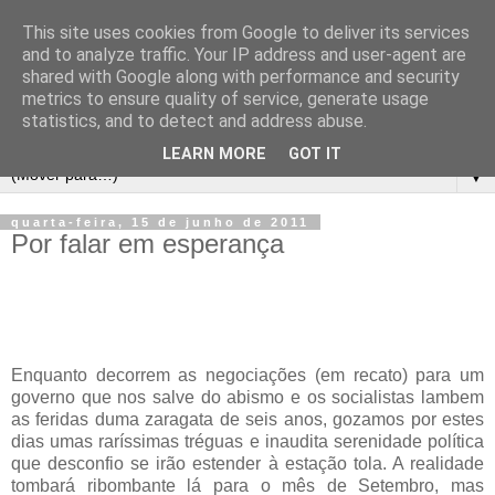
This site uses cookies from Google to deliver its services
and to analyze traffic. Your IP address and user-agent are
shared with Google along with performance and security
metrics to ensure quality of service, generate usage
statistics, and to detect and address abuse.
LEARN MORE
GOT IT
▼
quarta-feira, 15 de junho de 2011
Por falar em esperança
Enquanto decorrem as negociações (em recato) para um
governo que nos salve do abismo e os socialistas lambem
as feridas duma zaragata de seis anos, gozamos por estes
dias umas raríssimas tréguas e inaudita serenidade política
que desconfio se irão estender à estação tola. A realidade
tombará ribombante lá para o mês de Setembro, mas