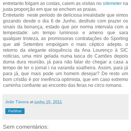
entretanto folgam as costas, caiem as visitas no
sitemeter
na
justa proporção em que se enchem as praias.
Entretanto neste período de deliciosa irrealidade que vimos
gozando desde o dia 6 de Junho, desfruto com prazer os
sinais da bonança, estado que por norma intervala com a
tempestade: um tempo luminoso e ameno que sara
qualquer tristeza, as promissoras contratações do Sporting
que até Setembro empolgam o mais céptico adepto, o
retorno da elegante eloquência da Ana Lourenço à SIC
notícias, uma mini gelada numa tasca do Camões depois
duma dura reunião, já para não falar do chegar a casa a
tempo de ler o jornal i na varanda soalheira. Assim, para já
para já, que mais pode um homem desejar? De resto um
bom cristão é por inerência optimista, que em caso extremo
caminha confiante ao encontro das feras no circo romano.
João Távora
at
junho 15, 2011
Partilhar
Sem comentários: