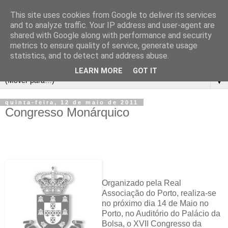
This site uses cookies from Google to deliver its services
and to analyze traffic. Your IP address and user-agent are
shared with Google along with performance and security
metrics to ensure quality of service, generate usage
statistics, and to detect and address abuse.
LEARN MORE
GOT IT
▼
quinta-feira, 12 de maio de 2011
Congresso Monárquico
Organizado pela Real
Associação do Porto, realiza-se
no próximo dia 14 de Maio no
Porto, no Auditório do Palácio da
Bolsa, o XVII Congresso da