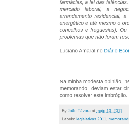
farmácias, a lei das falências
mercado laboral, a nego
arrendamento residencial, a 
energético e até mesmo o orde
concelhos e freguesias). Ou 
problemas que não foram reso
Luciano Amaral no
Diário Eco
Na minha modesta opinião, nes
memorando deviam estar cingi
como resolver este imbróglio.
By
João Távora
at
maio 13, 2011
Labels:
legislativas 2011
,
memorandu