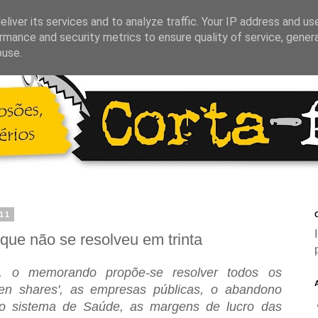
liver its services and to analyze traffic. Your IP address and us
rmance and security metrics to ensure quality of service, gene
buse.
11
C
que não se resolveu em trinta
o memorando propõe-se resolver todos os
den shares', as empresas públicas, o abandono
 do sistema de Saúde, as margens de lucro das