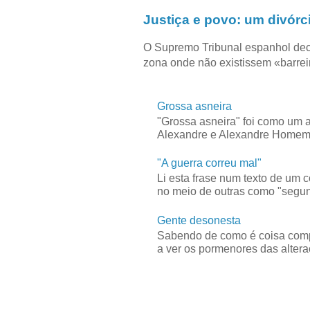
Justiça e povo: um divórc
O Supremo Tribunal espanhol dec
zona onde não existissem «barreir
Grossa asneira
"Grossa asneira" foi como um 
Alexandre e Alexandre Homem C
"A guerra correu mal"
Li esta frase num texto de um 
no meio de outras como "segun
Gente desonesta
Sabendo de como é coisa compl
a ver os pormenores das alteraç