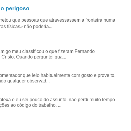
io perigoso
retou que pessoas que atravessassem a fronteira numa
as físicas» não poderia...
amigo meu classificou o que fizeram Fernando
risto. Quando perguntei qua...
comentador que leio habitualmente com gosto e proveito,
do qualquer observad...
exa e eu sei pouco do assunto, não perdi muito tempo
ões ao código do trabalho. ...