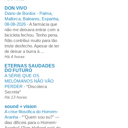
DON VIVO
Diário de Bordos - Palma,
Mallorca, Baleares, Espanha,
08-08-2026
-
A farmácia que
não me deixava entrar com a
bicicleta fechou. Tenho pena.
Não contribuí muito para tâo
triste desfecho. Apesar de ter
de deixar a burra à ...
Há 4 horas
ETERNAS SAUDADES
DO FUTURO
A SÉRIE QUE OS
MELÓMANOS NÃO VÃO
PERDER
-
*Discoteca
Secreta*
Há 13 horas
sound + vision
A crise filosófica do Homem-
Aranha
-
*"Quem sou eu?" —
dias difíceis para o Homem-
Aranha* *Tom Holland está de