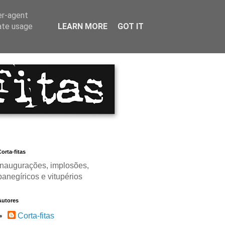
er-agent
rate usage
LEARN MORE
GOT IT
orta-fitas
Inaugurações, implosões,
panegíricos e vitupérios
Autores
Corta-fitas