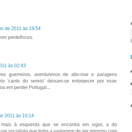
T
io de 2011 às 19:54
om pentelhices.
011 às 02:43
N
vos guerreiros, aventureiros de alto-mar e paragens
lo 'canto do sereio' deixam-se entorpecer por esse
ou em perder Portugal...
de 2011 às 10:14
 mais à esquerda que se encontra em vigor, a do
r um socialista que tinha a vantagem de ser rigoroso com