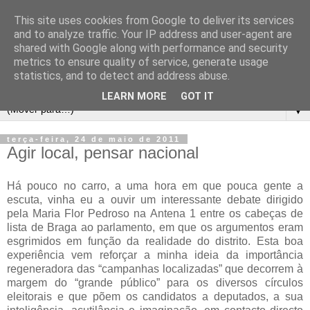
This site uses cookies from Google to deliver its services
and to analyze traffic. Your IP address and user-agent are
shared with Google along with performance and security
metrics to ensure quality of service, generate usage
statistics, and to detect and address abuse.
LEARN MORE
GOT IT
▼
terça-feira, 24 de maio de 2011
Agir local, pensar nacional
Há pouco no carro, a uma hora em que pouca gente a
escuta, vinha eu a ouvir um interessante debate dirigido
pela Maria Flor Pedroso na Antena 1 entre os cabeças de
lista de Braga ao parlamento, em que os argumentos eram
esgrimidos em função da realidade do distrito. Esta boa
experiência vem reforçar a minha ideia da importância
regeneradora das “campanhas localizadas” que decorrem à
margem do “grande público” para os diversos círculos
eleitorais e que põem os candidatos a deputados, a sua