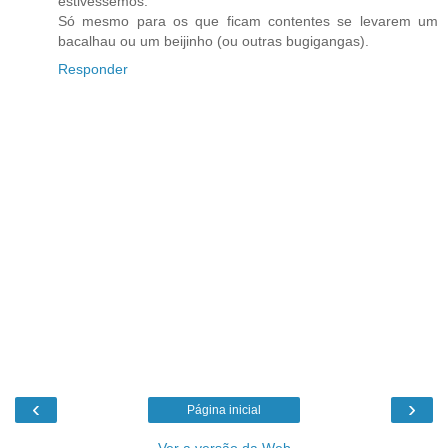
estivéssemos.
Só mesmo para os que ficam contentes se levarem um
bacalhau ou um beijinho (ou outras bugigangas).
Responder
‹
›
Página inicial
Ver a versão da Web