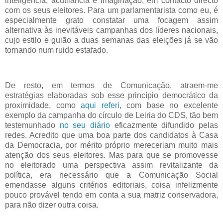
inteligência, acutilância e imaginação, em contacto directo
com os seus eleitores. Para um parlamentarista como eu, é
especialmente grato constatar uma focagem assim
alternativa às inevitáveis campanhas dos líderes nacionais,
cujo estilo e guião a duas semanas das eleições já se vão
tornando num ruido estafado.
De resto, em termos de Comunicação, atraem-me
estratégias elaboradas sob esse princípio democrático da
proximidade, como
aqui referi
, com base no excelente
exemplo da campanha do círculo de Leiria do CDS, tão bem
testemunhado
no seu diário
eficazmente difundido pelas
redes. Acredito que uma boa parte dos candidatos à Casa
da Democracia, por mérito próprio mereceriam muito mais
atenção dos seus eleitores. Mas para que se promovesse
no eleitorado uma perspectiva assim revitalizante da
política, era necessário que a Comunicação Social
emendasse alguns critérios editoriais, coisa infelizmente
pouco provável tendo em conta a sua matriz conservadora,
para não dizer outra coisa.