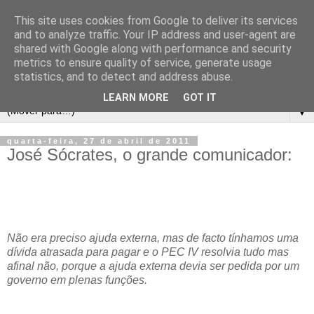
This site uses cookies from Google to deliver its services
and to analyze traffic. Your IP address and user-agent are
shared with Google along with performance and security
metrics to ensure quality of service, generate usage
statistics, and to detect and address abuse.
LEARN MORE
GOT IT
▼
quarta-feira, 27 de abril de 2011
José Sócrates, o grande comunicador:
Não era preciso ajuda externa, mas de facto tínhamos uma
dívida atrasada para pagar e o PEC IV resolvia tudo mas
afinal não, porque a ajuda externa devia ser pedida por um
governo em plenas funções.