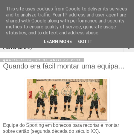
This site uses cookies from Google to deliver its services
and to analyze traffic. Your IP address and user-agent are
shared with Google along with performance and security
metrics to ensure quality of service, generate usage
statistics, and to detect and address abuse.
LEARN MORE
GOT IT
▼
quarta-feira, 27 de abril de 2011
Quando era fácil montar uma equipa...
Equipa do Sporting em bonecos para recortar e montar
sobre cartão (segunda década do século XX).