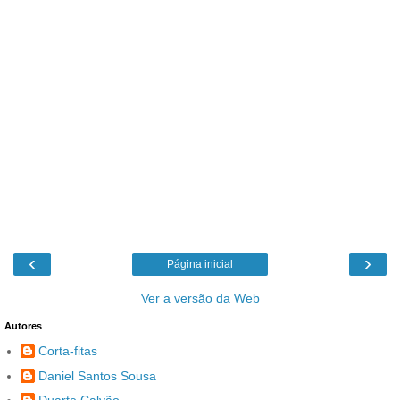
‹
›
Página inicial
Ver a versão da Web
Autores
Corta-fitas
Daniel Santos Sousa
Duarte Calvão