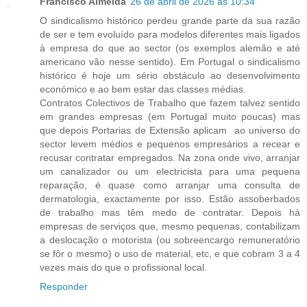
Francisco Almeida
26 de abril de 2026 às 10:34
O sindicalismo histórico perdeu grande parte da sua razão
de ser e tem evoluído para modelos diferentes mais ligados
à empresa do que ao sector (os exemplos alemão e até
americano vão nesse sentido). Em Portugal o sindicalismo
histórico é hoje um sério obstáculo ao desenvolvimento
económico e ao bem estar das classes médias.
Contratos Colectivos de Trabalho que fazem talvez sentido
em grandes empresas (em Portugal muito poucas) mas
que depois Portarias de Extensão aplicam ao universo do
sector levem médios e pequenos empresários a recear e
recusar contratar empregados. Na zona onde vivo, arranjar
um canalizador ou um electricista para uma pequena
reparação, é quase como arranjar uma consulta de
dermatologia, exactamente por isso. Estão assoberbados
de trabalho mas têm medo de contratar. Depois há
empresas de serviços que, mesmo pequenas, contabilizam
a deslocação o motorista (ou sobreencargo remuneratório
se fôr o mesmo) o uso de material, etc, e que cobram 3 a 4
vezes mais do que o profissional local.
Responder