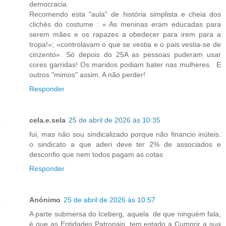
democracia.
Recomendo esta "aula" de história simplista e cheia dos
clichés do costume : « As meninas eram educadas para
serem mães e os rapazes a obedecer para irem para a
tropa!»; «controlavam o que se vestia e o pais vestia-se de
cinzento». Só depois do 25A as pessoas puderam usar
cores garridas! Os maridos podiam bater nas mulheres. E
outros "mimos" assim. A não perder!
Responder
cela.e.sela
25 de abril de 2026 às 10:35
fui, mas não sou sindicalizado porque não financio inúteis.
o sindicato a que aderi deve ter 2% de associados e
desconfio que nem todos pagam as cotas
Responder
Anónimo
25 de abril de 2026 às 10:57
A parte submersa do Iceberg, aquela de que ninguém fala,
é que as Entidades Patronais, tem estado a Cumprir a sua