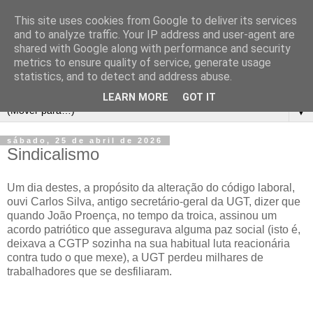
This site uses cookies from Google to deliver its services
and to analyze traffic. Your IP address and user-agent are
shared with Google along with performance and security
metrics to ensure quality of service, generate usage
statistics, and to detect and address abuse.
LEARN MORE
GOT IT
▼
sábado, 25 de abril de 2026
Sindicalismo
Um dia destes, a propósito da alteração do código laboral,
ouvi Carlos Silva, antigo secretário-geral da UGT, dizer que
quando João Proença, no tempo da troica, assinou um
acordo patriótico que assegurava alguma paz social (isto é,
deixava a CGTP sozinha na sua habitual luta reacionária
contra tudo o que mexe), a UGT perdeu milhares de
trabalhadores que se desfiliaram.