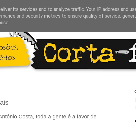
liver its services and to analyze traffic. Your IP address and us
rmance and security metrics to ensure quality of service, gene
buse.
C
ais
ntónio Costa, toda a gente é a favor de