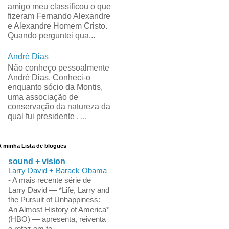
amigo meu classificou o que
fizeram Fernando Alexandre
e Alexandre Homem Cristo.
Quando perguntei qua...
André Dias
Não conheço pessoalmente
André Dias. Conheci-o
enquanto sócio da Montis,
uma associação de
conservação da natureza da
qual fui presidente , ...
A minha Lista de blogues
sound + vision
Larry David + Barack Obama
-
A mais recente série de
Larry David — *Life, Larry and
the Pursuit of Unhappiness:
An Almost History of America*
(HBO) — apresenta, reiventa
e refaz em to...