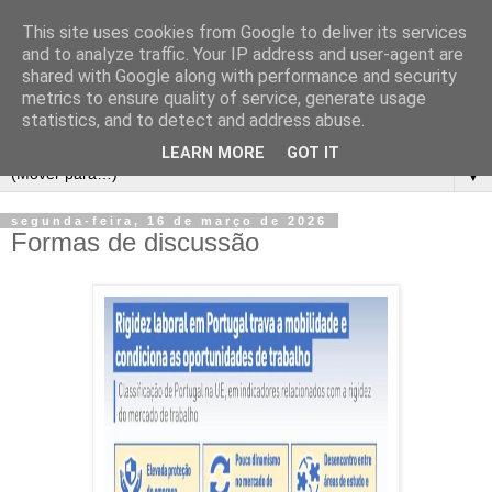
This site uses cookies from Google to deliver its services
and to analyze traffic. Your IP address and user-agent are
shared with Google along with performance and security
metrics to ensure quality of service, generate usage
statistics, and to detect and address abuse.
LEARN MORE
GOT IT
▼
segunda-feira, 16 de março de 2026
Formas de discussão