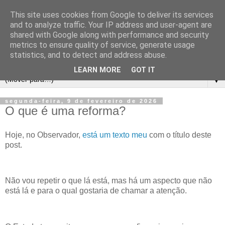
This site uses cookies from Google to deliver its services
and to analyze traffic. Your IP address and user-agent are
shared with Google along with performance and security
metrics to ensure quality of service, generate usage
statistics, and to detect and address abuse.
LEARN MORE
GOT IT
▼
segunda-feira, 9 de fevereiro de 2026
O que é uma reforma?
Hoje, no Observador,
está um texto meu
com o título deste
post.
Não vou repetir o que lá está, mas há um aspecto que não
está lá e para o qual gostaria de chamar a atenção.