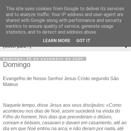
This site uses cookies from Google to deliver its services
and to analyze traffic. Your IP address and user-agent are
shared with Google along with performance and security
metrics to ensure quality of service, generate usage
statistics, and to detect and address abuse.
LEARN MORE
GOT IT
▼
domingo, 30 de novembro de 2025
Domingo
Evangelho de Nosso Senhor Jesus Cristo segundo São
Mateus
Naquele tempo, disse Jesus aos seus discípulos: «Como
aconteceu nos dias de Noé, assim sucederá na vinda do
Filho do homem. Nos dias que precederam o dilúvio,
comiam e bebiam, casavam e davam em casamento, até ao
dia em que Noé entrou na arca; e não deram por nada, até