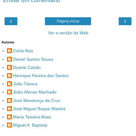
Enviar um comentário
‹
›
Página inicial
Ver a versão da Web
Autores
Corta-fitas
Daniel Santos Sousa
Duarte Calvão
Henrique Pereira dos Santos
João Távora
João-Afonso Machado
José Mendonça da Cruz
José Miguel Roque Martins
Maria Teixeira Alves
Miguel A. Baptista