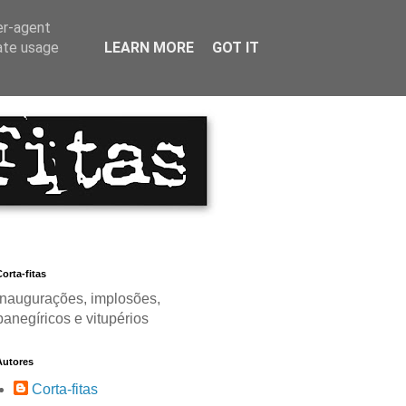
er-agent
rate usage
LEARN MORE
GOT IT
orta-fitas
Inaugurações, implosões,
panegíricos e vitupérios
Autores
Corta-fitas