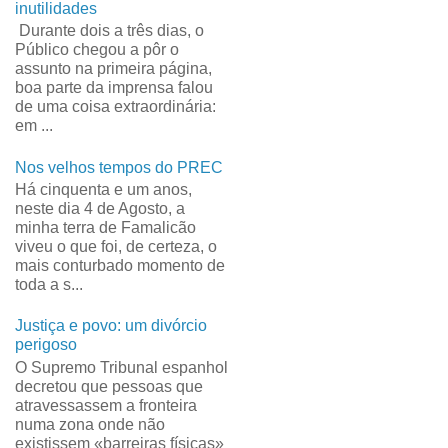
inutilidades
Durante dois a três dias, o
Público chegou a pôr o
assunto na primeira página,
boa parte da imprensa falou
de uma coisa extraordinária:
em ...
Nos velhos tempos do PREC
Há cinquenta e um anos,
neste dia 4 de Agosto, a
minha terra de Famalicão
viveu o que foi, de certeza, o
mais conturbado momento de
toda a s...
Justiça e povo: um divórcio
perigoso
O Supremo Tribunal espanhol
decretou que pessoas que
atravessassem a fronteira
numa zona onde não
existissem «barreiras físicas»