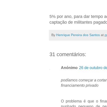
5% por ano, para dar tempo a
captação de militantes pagado
By
Henrique Pereira dos Santos
at
o
31 comentários:
Anónimo
26 de outubro d
podíamos começar a cortar 
financiamento privado
O problema é que o finan
punhado pequeno de pess