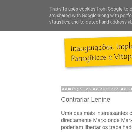
This site uses cookies from Google to de
are shared with Google along with perfo
statistics, and to detect and address a
domingo, 26 de outubro de 2
Contrariar Lenine
Uma das mais interessantes co
directamente Marx: onde Marx
poderiam libertar os trabalhad