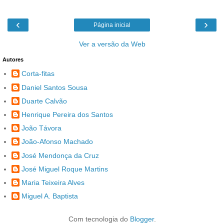
‹
›
Página inicial
Ver a versão da Web
Autores
Corta-fitas
Daniel Santos Sousa
Duarte Calvão
Henrique Pereira dos Santos
João Távora
João-Afonso Machado
José Mendonça da Cruz
José Miguel Roque Martins
Maria Teixeira Alves
Miguel A. Baptista
Com tecnologia do
Blogger
.