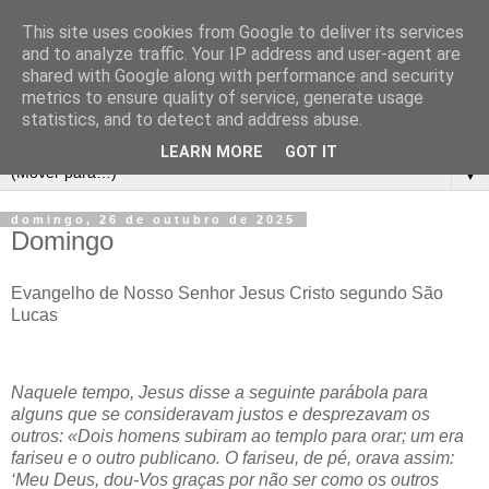
This site uses cookies from Google to deliver its services
and to analyze traffic. Your IP address and user-agent are
shared with Google along with performance and security
metrics to ensure quality of service, generate usage
statistics, and to detect and address abuse.
LEARN MORE
GOT IT
▼
domingo, 26 de outubro de 2025
Domingo
Evangelho de Nosso Senhor Jesus Cristo segundo São
Lucas
Naquele tempo, Jesus disse a seguinte parábola para
alguns que se consideravam justos e desprezavam os
outros: «Dois homens subiram ao templo para orar; um era
fariseu e o outro publicano. O fariseu, de pé, orava assim:
‘Meu Deus, dou-Vos graças por não ser como os outros