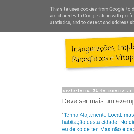
This site uses cookies from Google to de
are shared with Google along with perfo
statistics, and to detect and address a
sexta-feira, 31 de janeiro de
Deve ser mais um exemplo
“
Tenho Alojamento Local, mas
habitação desta cidade. No d
eu deixo de ter. Mas não é ca