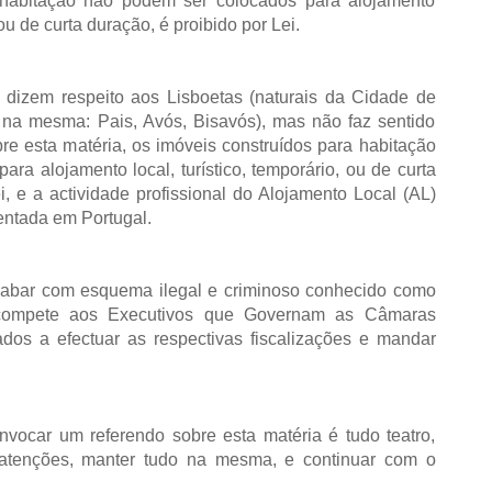
 habitação não podem ser colocados para alojamento
 ou de curta duração, é proibido por Lei.
 dizem respeito aos Lisboetas (naturais da Cidade de
r na mesma: Pais, Avós, Bisavós), mas não faz sentido
re esta matéria, os imóveis construídos para habitação
ra alojamento local, turístico, temporário, ou de curta
i, e a actividade profissional do Alojamento Local (AL)
ntada em Portugal.
acabar com esquema ilegal e criminoso conhecido como
o compete aos Executivos que Governam as Câmaras
dos a efectuar as respectivas fiscalizações e mandar
nvocar um referendo sobre esta matéria é tudo teatro,
 atenções, manter tudo na mesma, e continuar com o