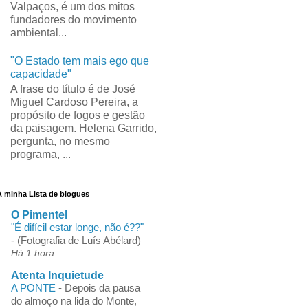
Valpaços, é um dos mitos
fundadores do movimento
ambiental...
"O Estado tem mais ego que
capacidade"
A frase do título é de José
Miguel Cardoso Pereira, a
propósito de fogos e gestão
da paisagem. Helena Garrido,
pergunta, no mesmo
programa, ...
A minha Lista de blogues
O Pimentel
"É difícil estar longe, não é??"
-
(Fotografia de Luís Abélard)
Há 1 hora
Atenta Inquietude
A PONTE
-
Depois da pausa
do almoço na lida do Monte,