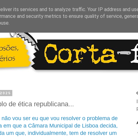
liver its services and to analyze traffic. Your IP address and us
rmance and security metrics to ensure quality of service, gene
buse.
 2025
C
 de ética republicana...
 não vou ser eu que vou resolver o problema de
ia em que a Câmara Municipal de Lisboa decida,
da um que, individualmente, tem de resolver um