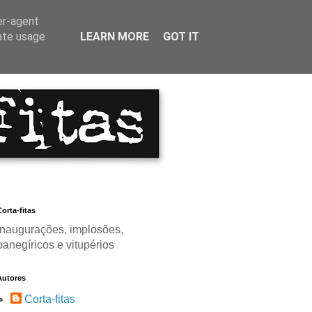
er-agent
rate usage
LEARN MORE
GOT IT
orta-fitas
Inaugurações, implosões,
panegíricos e vitupérios
Autores
Corta-fitas