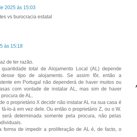
de 2025 às 15:03
tes vs burocracia estatal
25 às 15:18
z de ter razão.
quantidade total de Alojamento Local (AL) depende
 desse tipo de alojamento. Se assim fôr, então a
istente em Portugal não dependerá de haver muitos ou
casas com vontade de instalar AL, mas sim de haver
 procura de AL.
 de o proprietário X decidir não instalar AL na sua casa é
 Y fá-lo-á em vez dele. Ou então o proprietário Z, ou o W.
L será determinada somente pela procura, não pelas
ndividuais.
a forma de impedir a proliferação de AL é, de facto, o