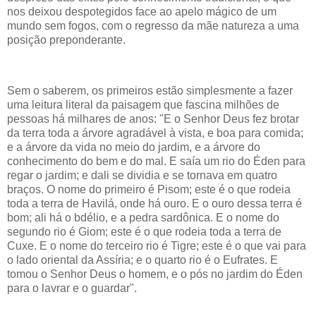
nos deixou despotegidos face ao apelo mágico de um
mundo sem fogos, com o regresso da mãe natureza a uma
posição preponderante.
Sem o saberem, os primeiros estão simplesmente a fazer
uma leitura literal da paisagem que fascina milhões de
pessoas há milhares de anos: "E o Senhor Deus fez brotar
da terra toda a árvore agradável à vista, e boa para comida;
e a árvore da vida no meio do jardim, e a árvore do
conhecimento do bem e do mal. E saía um rio do Éden para
regar o jardim; e dali se dividia e se tornava em quatro
braços. O nome do primeiro é Pisom; este é o que rodeia
toda a terra de Havilá, onde há ouro. E o ouro dessa terra é
bom; ali há o bdélio, e a pedra sardônica. E o nome do
segundo rio é Giom; este é o que rodeia toda a terra de
Cuxe. E o nome do terceiro rio é Tigre; este é o que vai para
o lado oriental da Assíria; e o quarto rio é o Eufrates. E
tomou o Senhor Deus o homem, e o pós no jardim do Éden
para o lavrar e o guardar".