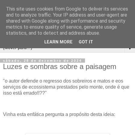
This site uses cookies from Google to deliver its services
and to analyze traffic. Your IP address and user-agent are
shared with Google along with performance and security
metrics to ensure quality of service, generate usage
statistics, and to detect and address abuse.
LEARN MORE
GOT IT
▼
sábado, 28 de dezembro de 2024
Luzes e sombras sobre a paisagem
"o autor defende o regresso dos sobreiros e matos e eos
serviços de ecossistema prestados pelo monte, onde é que
isso está errado!!??"
Vinha esta enfática pergunta a propósito desta ideia: