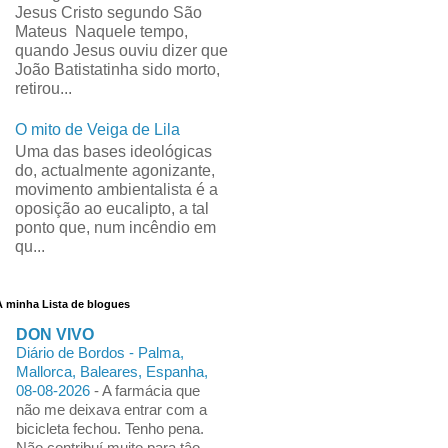
Jesus Cristo segundo São
Mateus Naquele tempo,
quando Jesus ouviu dizer que
João Batistatinha sido morto,
retirou...
O mito de Veiga de Lila
Uma das bases ideológicas
do, actualmente agonizante,
movimento ambientalista é a
oposição ao eucalipto, a tal
ponto que, num incêndio em
qu...
A minha Lista de blogues
DON VIVO
Diário de Bordos - Palma,
Mallorca, Baleares, Espanha,
08-08-2026
-
A farmácia que
não me deixava entrar com a
bicicleta fechou. Tenho pena.
Não contribuí muito para tâo