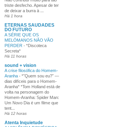
triste desfecho. Apesar de ter
de deixar a burra à ...
Há 1 hora
ETERNAS SAUDADES
DO FUTURO
A SÉRIE QUE OS
MELÓMANOS NÃO VÃO
PERDER
-
*Discoteca
Secreta*
Há 11 horas
sound + vision
A crise filosófica do Homem-
Aranha
-
*"Quem sou eu?" —
dias difíceis para o Homem-
Aranha* *Tom Holland está de
volta na personagem do
Homem-Aranha: Spider Man:
Um Novo Dia é um filme que
tent...
Há 12 horas
Atenta Inquietude