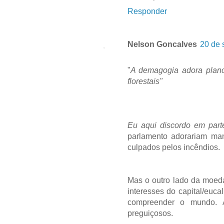
Responder
Nelson Goncalves
20 de 
"
A demagogia adora plano
florestais"
Eu aqui discordo em par
parlamento adorariam m
culpados pelos incêndios.
Mas o outro lado da moed
interesses do capital/euca
compreender o mundo. A
preguiçosos.