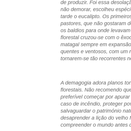
de produzir. Foi essa desolaçã
não demorar, escolheu espéci
tarde o eucalipto. Os primeir
pastores, que não gostaram de
os baldios para onde levavam
florestal cruzou-se com o êxod
matagal sempre em expansão
quentes e ventosos, com um rel
tornarem-se tão recorrentes n
A demagogia adora planos ton
florestais. Não recomendo qu
preferível começar por apurar 
caso de incêndio, proteger po
salvaguardar o património nat
desaprender a lição do velho
compreender o mundo antes de