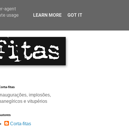
er-agent
rate usage
LEARN MORE
GOT IT
orta-fitas
Inaugurações, implosões,
panegíricos e vitupérios
Autores
Corta-fitas