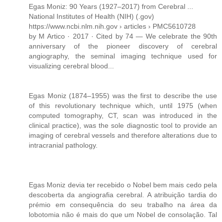
Egas Moniz: 90 Years (1927–2017) from Cerebral ...
National Institutes of Health (NIH) (.gov)
https://www.ncbi.nlm.nih.gov › articles › PMC5610728
by M Artico · 2017 · Cited by 74 — We celebrate the 90th
anniversary of the pioneer discovery of cerebral
angiography, the seminal imaging technique used for
visualizing cerebral blood...
Egas Moniz (1874–1955) was the first to describe the use
of this revolutionary technique which, until 1975 (when
computed tomography, CT, scan was introduced in the
clinical practice), was the sole diagnostic tool to provide an
imaging of cerebral vessels and therefore alterations due to
intracranial pathology.
Egas Moniz devia ter recebido o Nobel bem mais cedo pela
descoberta da angiografia cerebral. A atribuição tardia do
prémio em consequência do seu trabalho na área da
lobotomia não é mais do que um Nobel de consolação. Tal