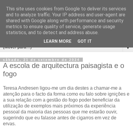
This site uses cookies from Google to deliver its services
and to analyze traffic. Your IP address and user-agent are
shared with Google along with performance and security
metrics to ensure quality of service, generate usage
statistics, and to detect and address abuse.
LEARN MORE
GOT IT
▼
sábado, 21 de setembro de 2024
A escola de arquitectura paisagista e o
fogo
Teresa Andresen ligou-me um dia destes a chamar-me a
atenção para o facto da forma como eu falo sobre ignições e
a sua relação com a gestão do fogo poder beneficiar da
utilização de exemplos mais próximos da experiência
pessoal da maioria das pessoas que me estarão ouvir,
sugerindo que eu falasse antes de cigarros em vez de
ervas.