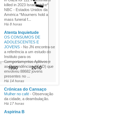
killed in 2023 Israeli strike*
NBC - Estados Unidos da
América *Mourners hold a
mass funeral f...
Há 8 horas
Atenta Inquietude
OS CONSUMOS DE
ADOLESCENTES E
JOVENS
-
No JN encontra-se
a referência a um estudo do
Instituto para os
Comportamentos Aditivos e
as Dependências (ICAD) que
envolveu 88682 jovens
presentes no ...
Há 14 horas
Crónicas do Cansaço
Mulher no café
-
Observação
da cidade, a deambulação.
Há 17 horas
Aspirina B