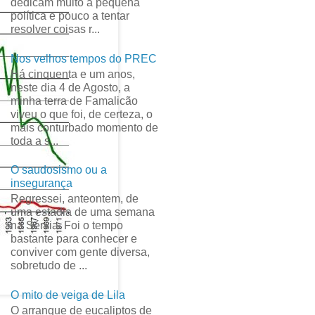
dedicam muito à pequena
política e pouco a tentar
resolver coisas r...
Nos velhos tempos do PREC
Há cinquenta e um anos,
neste dia 4 de Agosto, a
minha terra de Famalicão
viveu o que foi, de certeza, o
mais conturbado momento de
toda a s...
O saudosismo ou a
insegurança
Regressei, anteontem, de
uma estadia de uma semana
na Sérvia. Foi o tempo
bastante para conhecer e
conviver com gente diversa,
sobretudo de ...
O mito de veiga de Lila
O arranque de eucaliptos de