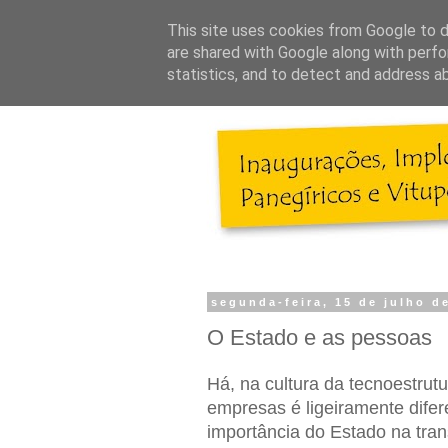
This site uses cookies from Google to de
are shared with Google along with perfo
statistics, and to detect and address a
segunda-feira, 15 de julho d
O Estado e as pessoas
Há, na cultura da tecnoestrut
empresas é ligeiramente dife
importância do Estado na tran