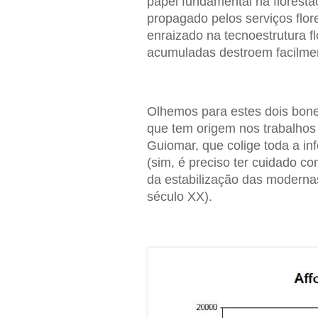
papel fundamental na floresta
propagado pelos serviços flor
enraizado na tecnoestrutura f
acumuladas destroem facilme
Olhemos para estes dois bonec
que tem origem nos trabalho
Guiomar, que colige toda a in
(sim, é preciso ter cuidado co
da estabilização das modernas 
século XX).