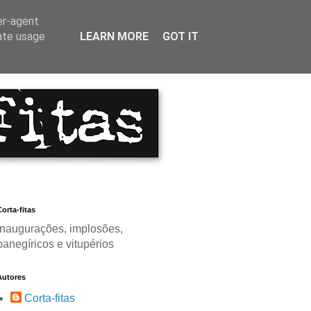
er-agent
rate usage
LEARN MORE
GOT IT
orta-fitas
Inaugurações, implosões,
panegíricos e vitupérios
Autores
Corta-fitas