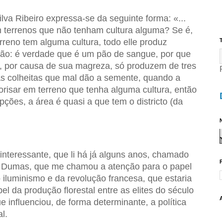
lva Ribeiro expressa-se da seguinte forma: «...
m terrenos que não tenham cultura alguma? Se é,
rreno tem alguma cultura, todo elle produz
T
ão: é verdade que é um pão de sangue, por que
e, por causa de sua magreza, só produzem de tres
s colheitas que mal dão a semente, quando a
orisar em terreno que tenha alguma cultura, então
ões, a área é quasi a que tem o districto (da
N
o interessante, que li há já alguns anos, chamado
r Dumas, que me chamou a atenção para o papel
o iluminismo e da revolução francesa, que estaria
l da produção florestal entre as elites do século
 influenciou, de forma determinante, a política
l.