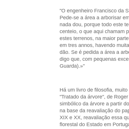
"O engenheiro Francisco da Si
Pede-se a área a arborisar e
nada dou, porque todo este te
centeio, o que aqui chamam p
estes terrenos, na maior part
em tres annos, havendo muita
dão. Se é pedida a área a arb
digo que, com pequenas excepç
Guarda).»"
Há um livro de filosofia, muit
"Tratado da árvore", de Roge
simbólico da árvore a partir d
na base da reavaliação do pape
XIX e XX, reavaliação essa que
florestal do Estado em Portuga