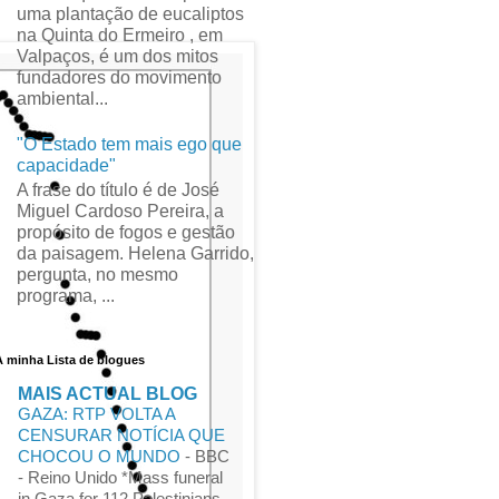
uma plantação de eucaliptos
na Quinta do Ermeiro , em
Valpaços, é um dos mitos
fundadores do movimento
ambiental...
"O Estado tem mais ego que
capacidade"
A frase do título é de José
Miguel Cardoso Pereira, a
propósito de fogos e gestão
da paisagem. Helena Garrido,
pergunta, no mesmo
programa, ...
A minha Lista de blogues
MAIS ACTUAL BLOG
GAZA: RTP VOLTA A
CENSURAR NOTÍCIA QUE
CHOCOU O MUNDO
-
BBC
- Reino Unido *Mass funeral
in Gaza for 112 Palestinians