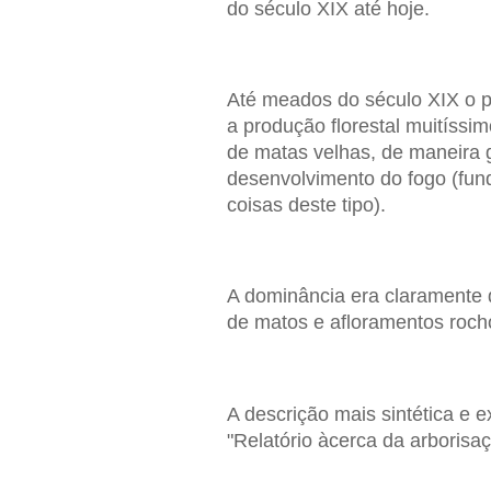
do século XIX até hoje.
Até meados do século XIX o pa
a produção florestal muitíssi
de matas velhas, de maneira g
desenvolvimento do fogo (fun
coisas deste tipo).
A dominância era claramente d
de matos e afloramentos roch
A descrição mais sintética e 
"Relatório àcerca da arborisaç