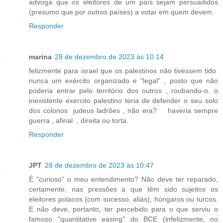
advoga que os eleitores de um país sejam persuadidos
(presumo que por outros países) a votar em quem devem.
Responder
marina
28 de dezembro de 2023 às 10:14
felizmente para israel que os palestinos não tivessem tido
nunca um exército organizado e "legal" , posto que não
poderia entrar pelo território dos outros , roubando-o. o
inexistente exercito palestino teria de defender o seu solo
dos colonos judeus ladrões , não era? haveria sempre
guerra , afinal , direita ou torta.
Responder
JPT
28 de dezembro de 2023 às 10:47
É "curioso" o meu entendimento? Não deve ter reparado,
certamente, nas pressões a que têm sido sujeitos os
eleitores polacos (com sucesso, aliás), húngaros ou turcos.
E não deve, portanto, ter percebido para o que serviu o
famoso "quantitative easing" do BCE (infelizmente, no