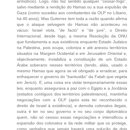
armistício). Logo, não faz sentido qualquer “cessar-fogo”,
salvo mediante a rendição do Hamas ou a sua expulsão de
Gaza (como sucedeu aos combatentes da OLP no Líbano,
há 40 anos). Mas Guterres tem toda a razão quando afirma
que o ataque selvagem do Hamas não aconteceu no
vácuo: Israel viola, “de facto” e “de jure”, o Direito
Internacional, desde logo, a mesma Resolução da ONU
que fundamenta a sua existência enquanto Estado Judaico
na Palestina, pois ocupa, coloniza e até anexou territórios
situados na Margem Ocidental e em Jerusalém Oriental e,
objectivamente, inviabiliza a constituição de um Estado
Árabe soberano nesses territórios (tendo, aliás, usado o
mesmo Hamas que agora se vê obrigado a erradicar, para
enfraquecer o governo do “bantustão” da Fatah que vegeta
em Jericó). E, uma coisa era violar temporariamente essas
leis, enquanto assegurava a paz com o Egipto e a Jordânia
(estados contíguos dos territórios palestinianos), mantinha
negociações com a OLP (após esta ter reconhecido o
direito de Israel à existência), e demolia colonatos ilegais,
outra é ter no seu governo e no seu corpo diplomático
quem, não só cessou essas negociações e intensificou a
expansão dos colonatos e da rede militar que os protege,
como verbaliza que jamais haverá uma solução de dois