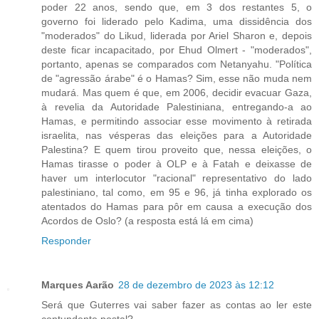
poder 22 anos, sendo que, em 3 dos restantes 5, o
governo foi liderado pelo Kadima, uma dissidência dos
"moderados" do Likud, liderada por Ariel Sharon e, depois
deste ficar incapacitado, por Ehud Olmert - "moderados",
portanto, apenas se comparados com Netanyahu. "Política
de "agressão árabe" é o Hamas? Sim, esse não muda nem
mudará. Mas quem é que, em 2006, decidir evacuar Gaza,
à revelia da Autoridade Palestiniana, entregando-a ao
Hamas, e permitindo associar esse movimento à retirada
israelita, nas vésperas das eleições para a Autoridade
Palestina? E quem tirou proveito que, nessa eleições, o
Hamas tirasse o poder à OLP e à Fatah e deixasse de
haver um interlocutor "racional" representativo do lado
palestiniano, tal como, em 95 e 96, já tinha explorado os
atentados do Hamas para pôr em causa a execução dos
Acordos de Oslo? (a resposta está lá em cima)
Responder
Marques Aarão
28 de dezembro de 2023 às 12:12
Será que Guterres vai saber fazer as contas ao ler este
contundente postal?