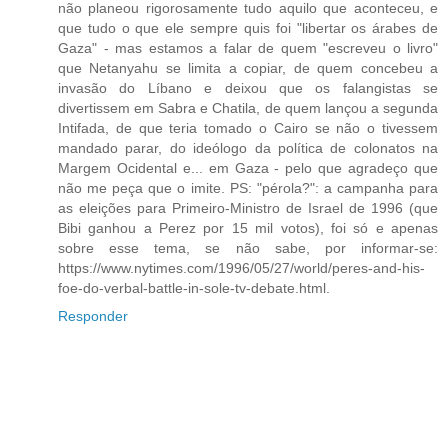
não planeou rigorosamente tudo aquilo que aconteceu, e
que tudo o que ele sempre quis foi "libertar os árabes de
Gaza" - mas estamos a falar de quem "escreveu o livro"
que Netanyahu se limita a copiar, de quem concebeu a
invasão do Líbano e deixou que os falangistas se
divertissem em Sabra e Chatila, de quem lançou a segunda
Intifada, de que teria tomado o Cairo se não o tivessem
mandado parar, do ideólogo da política de colonatos na
Margem Ocidental e... em Gaza - pelo que agradeço que
não me peça que o imite. PS: "pérola?": a campanha para
as eleições para Primeiro-Ministro de Israel de 1996 (que
Bibi ganhou a Perez por 15 mil votos), foi só e apenas
sobre esse tema, se não sabe, por informar-se:
https://www.nytimes.com/1996/05/27/world/peres-and-his-
foe-do-verbal-battle-in-sole-tv-debate.html.
Responder