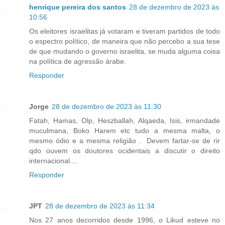
henrique pereira dos santos
28 de dezembro de 2023 às
10:56
Os eleitores israelitas já votaram e tiveram partidos de todo
o espectro político, de maneira que não percebo a sua tese
de que mudando o governo israelita, se muda alguma coisa
na política de agressão árabe.
Responder
Jorge
28 de dezembro de 2023 às 11:30
Fatah, Hamas, Olp, Heszballah, Alqaeda, Isis, irmandade
muculmana, Boko Harem etc tudo a mesma malta, o
mesmo ódio e a mesma religião . Devem fartar-se de rir
qdo ouvem os doutores ocidentais a discutir o direito
internacional....
Responder
JPT
28 de dezembro de 2023 às 11:34
Nos 27 anos decorridos desde 1996, o Likud esteve no