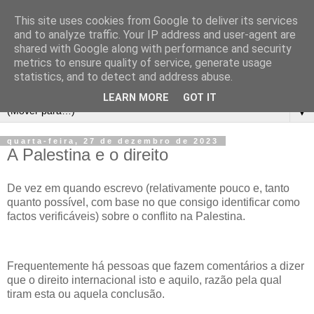
This site uses cookies from Google to deliver its services
and to analyze traffic. Your IP address and user-agent are
shared with Google along with performance and security
metrics to ensure quality of service, generate usage
statistics, and to detect and address abuse.
LEARN MORE
GOT IT
▼
quarta-feira, 27 de dezembro de 2023
A Palestina e o direito
De vez em quando escrevo (relativamente pouco e, tanto
quanto possível, com base no que consigo identificar como
factos verificáveis) sobre o conflito na Palestina.
Frequentemente há pessoas que fazem comentários a dizer
que o direito internacional isto e aquilo, razão pela qual
tiram esta ou aquela conclusão.