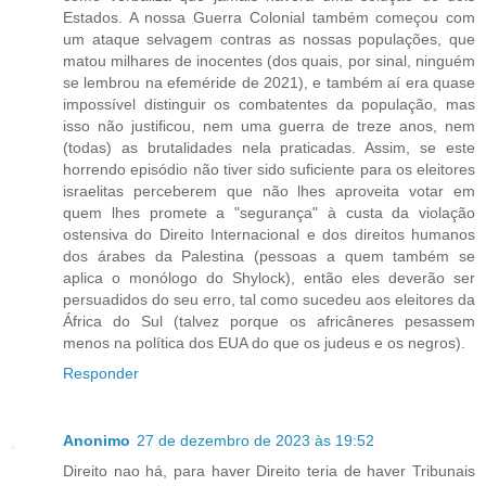
Estados. A nossa Guerra Colonial também começou com
um ataque selvagem contras as nossas populações, que
matou milhares de inocentes (dos quais, por sinal, ninguém
se lembrou na efeméride de 2021), e também aí era quase
impossível distinguir os combatentes da população, mas
isso não justificou, nem uma guerra de treze anos, nem
(todas) as brutalidades nela praticadas. Assim, se este
horrendo episódio não tiver sido suficiente para os eleitores
israelitas perceberem que não lhes aproveita votar em
quem lhes promete a "segurança" à custa da violação
ostensiva do Direito Internacional e dos direitos humanos
dos árabes da Palestina (pessoas a quem também se
aplica o monólogo do Shylock), então eles deverão ser
persuadidos do seu erro, tal como sucedeu aos eleitores da
África do Sul (talvez porque os africâneres pesassem
menos na política dos EUA do que os judeus e os negros).
Responder
Anonimo
27 de dezembro de 2023 às 19:52
Direito nao há, para haver Direito teria de haver Tribunais