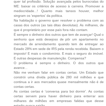
quer tal profissão. Solução avançada pelos burocratas do
ME: baixar os critérios de acesso à carreira. Promover a
mediocridade...! Quanto mais tansos houver, melhor
singram os 'espertos' da política.
Na habitação o governo quer resolver o problema com as
casas dos outros (as tais ditas devolutas). As milhares, de
que é proprietário por esse país fora não contam.
É sempre o dinheiro dos outros que tem de avançar! Qual o
senhorio que está desejoso de pôr um apartamento no
mercado de arrendamento quando tem de entregar ao
Estado 28% em sede de IRS pela renda recebida. Baixem o
imposto! E mais o condomínio. E mais o seguro do imóvel.
E outras despesas de manutenção. Compensa?
O problema é sempre o dinheiro. O dos outros que
avance...
Não me venham falar em contas certas. Um Estado que
constrói uma dívida pública de 280 mil milhões e que
continua a ir aos mercados quase mensalmente não é de
contas certas.
As contas certas é 'conversa para boi dormir'. As contas
certas servem para haver dinheiro para enterrar aos
milhares de milhões em empresas falidas que desse
estadio nunca sairão.