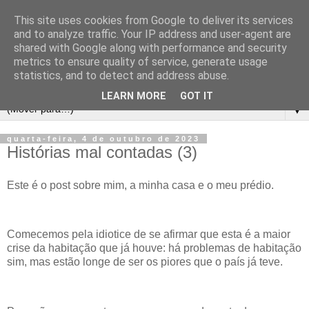
This site uses cookies from Google to deliver its services
and to analyze traffic. Your IP address and user-agent are
shared with Google along with performance and security
metrics to ensure quality of service, generate usage
statistics, and to detect and address abuse.
LEARN MORE
GOT IT
▼
quarta-feira, 4 de outubro de 2023
Histórias mal contadas (3)
Este é o post sobre mim, a minha casa e o meu prédio.
Comecemos pela idiotice de se afirmar que esta é a maior
crise da habitação que já houve: há problemas de habitação
sim, mas estão longe de ser os piores que o país já teve.