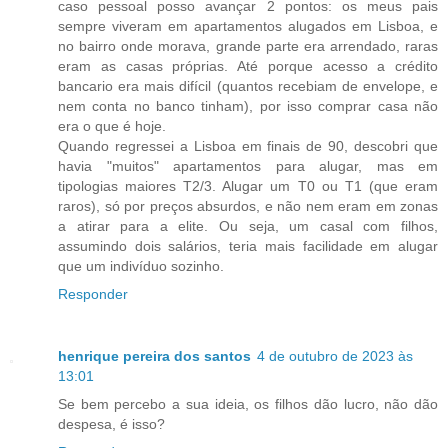
caso pessoal posso avançar 2 pontos: os meus pais
sempre viveram em apartamentos alugados em Lisboa, e
no bairro onde morava, grande parte era arrendado, raras
eram as casas próprias. Até porque acesso a crédito
bancario era mais difícil (quantos recebiam de envelope, e
nem conta no banco tinham), por isso comprar casa não
era o que é hoje.
Quando regressei a Lisboa em finais de 90, descobri que
havia "muitos" apartamentos para alugar, mas em
tipologias maiores T2/3. Alugar um T0 ou T1 (que eram
raros), só por preços absurdos, e não nem eram em zonas
a atirar para a elite. Ou seja, um casal com filhos,
assumindo dois salários, teria mais facilidade em alugar
que um indivíduo sozinho.
Responder
henrique pereira dos santos
4 de outubro de 2023 às
13:01
Se bem percebo a sua ideia, os filhos dão lucro, não dão
despesa, é isso?