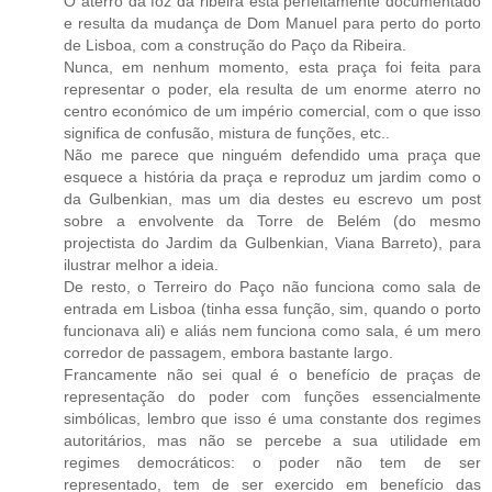
O aterro da foz da ribeira está perfeitamente documentado
e resulta da mudança de Dom Manuel para perto do porto
de Lisboa, com a construção do Paço da Ribeira.
Nunca, em nenhum momento, esta praça foi feita para
representar o poder, ela resulta de um enorme aterro no
centro económico de um império comercial, com o que isso
significa de confusão, mistura de funções, etc..
Não me parece que ninguém defendido uma praça que
esquece a história da praça e reproduz um jardim como o
da Gulbenkian, mas um dia destes eu escrevo um post
sobre a envolvente da Torre de Belém (do mesmo
projectista do Jardim da Gulbenkian, Viana Barreto), para
ilustrar melhor a ideia.
De resto, o Terreiro do Paço não funciona como sala de
entrada em Lisboa (tinha essa função, sim, quando o porto
funcionava ali) e aliás nem funciona como sala, é um mero
corredor de passagem, embora bastante largo.
Francamente não sei qual é o benefício de praças de
representação do poder com funções essencialmente
simbólicas, lembro que isso é uma constante dos regimes
autoritários, mas não se percebe a sua utilidade em
regimes democráticos: o poder não tem de ser
representado, tem de ser exercido em benefício das