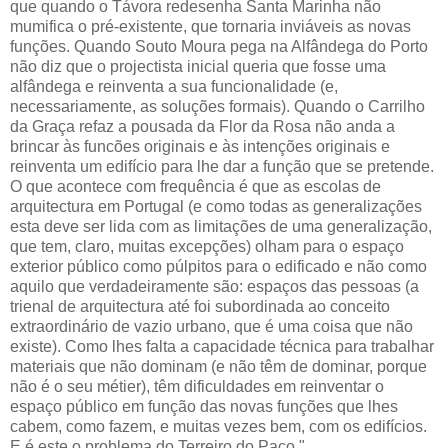
que quando o Távora redesenha Santa Marinha não
mumifica o pré-existente, que tornaria inviáveis as novas
funções. Quando Souto Moura pega na Alfândega do Porto
não diz que o projectista inicial queria que fosse uma
alfândega e reinventa a sua funcionalidade (e,
necessariamente, as soluções formais). Quando o Carrilho
da Graça refaz a pousada da Flor da Rosa não anda a
brincar às funcões originais e às intenções originais e
reinventa um edifício para lhe dar a função que se pretende.
O que acontece com frequência é que as escolas de
arquitectura em Portugal (e como todas as generalizações
esta deve ser lida com as limitações de uma generalização,
que tem, claro, muitas excepções) olham para o espaço
exterior público como púlpitos para o edificado e não como
aquilo que verdadeiramente são: espaços das pessoas (a
trienal de arquitectura até foi subordinada ao conceito
extraordinário de vazio urbano, que é uma coisa que não
existe). Como lhes falta a capacidade técnica para trabalhar
materiais que não dominam (e não têm de dominar, porque
não é o seu métier), têm dificuldades em reinventar o
espaço público em função das novas funções que lhes
cabem, como fazem, e muitas vezes bem, com os edifícios.
E é este o problema do Terreiro do Paço."