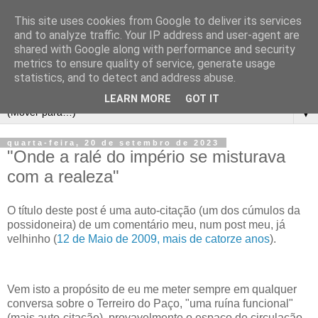
This site uses cookies from Google to deliver its services
and to analyze traffic. Your IP address and user-agent are
shared with Google along with performance and security
metrics to ensure quality of service, generate usage
statistics, and to detect and address abuse.
LEARN MORE
GOT IT
▼
quarta-feira, 20 de setembro de 2023
"Onde a ralé do império se misturava
com a realeza"
O título deste post é uma auto-citação (um dos cúmulos da
possidoneira) de um comentário meu, num post meu, já
velhinho (
12 de Maio de 2009, mais de catorze anos
).
Vem isto a propósito de eu me meter sempre em qualquer
conversa sobre o Terreiro do Paço, "uma ruína funcional"
(mais auto-citação), provavelmente o espaço de circulação