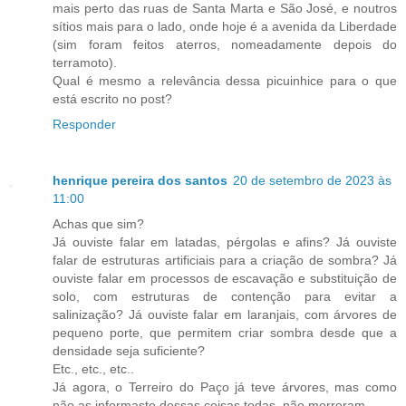
mais perto das ruas de Santa Marta e São José, e noutros
sítios mais para o lado, onde hoje é a avenida da Liberdade
(sim foram feitos aterros, nomeadamente depois do
terramoto).
Qual é mesmo a relevância dessa picuinhice para o que
está escrito no post?
Responder
henrique pereira dos santos
20 de setembro de 2023 às
11:00
Achas que sim?
Já ouviste falar em latadas, pérgolas e afins? Já ouviste
falar de estruturas artificiais para a criação de sombra? Já
ouviste falar em processos de escavação e substituição de
solo, com estruturas de contenção para evitar a
salinização? Já ouviste falar em laranjais, com árvores de
pequeno porte, que permitem criar sombra desde que a
densidade seja suficiente?
Etc., etc., etc..
Já agora, o Terreiro do Paço já teve árvores, mas como
não as informaste dessas coisas todas, não morreram.