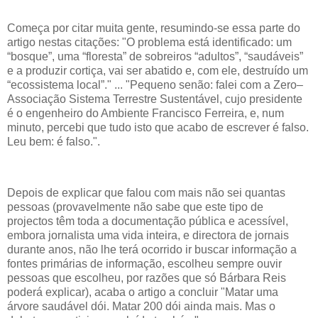
Começa por citar muita gente, resumindo-se essa parte do
artigo nestas citações: "O problema está identificado: um
“bosque”, uma “floresta” de sobreiros “adultos”, “saudáveis”
e a produzir cortiça, vai ser abatido e, com ele, destruído um
“ecossistema local”." ... "Pequeno senão: falei com a Zero–
Associação Sistema Terrestre Sustentável, cujo presidente
é o engenheiro do Ambiente Francisco Ferreira, e, num
minuto, percebi que tudo isto que acabo de escrever é falso.
Leu bem: é falso.".
Depois de explicar que falou com mais não sei quantas
pessoas (provavelmente não sabe que este tipo de
projectos têm toda a documentação pública e acessível,
embora jornalista uma vida inteira, e directora de jornais
durante anos, não lhe terá ocorrido ir buscar informação a
fontes primárias de informação, escolheu sempre ouvir
pessoas que escolheu, por razões que só Bárbara Reis
poderá explicar), acaba o artigo a concluir "Matar uma
árvore saudável dói. Matar 200 dói ainda mais. Mas o