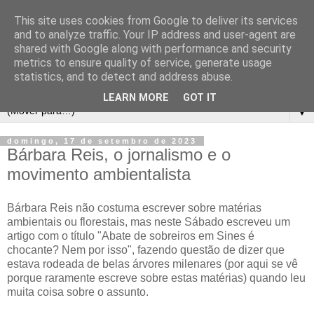
This site uses cookies from Google to deliver its services
and to analyze traffic. Your IP address and user-agent are
shared with Google along with performance and security
metrics to ensure quality of service, generate usage
statistics, and to detect and address abuse.
LEARN MORE
GOT IT
▼
domingo, 17 de setembro de 2023
Bárbara Reis, o jornalismo e o
movimento ambientalista
Bárbara Reis não costuma escrever sobre matérias
ambientais ou florestais, mas neste Sábado escreveu um
artigo com o título "Abate de sobreiros em Sines é
chocante? Nem por isso", fazendo questão de dizer que
estava rodeada de belas árvores milenares (por aqui se vê
porque raramente escreve sobre estas matérias) quando leu
muita coisa sobre o assunto.