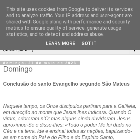
This site uses cookies from Google to deliver its services
and to analyze traffic. Your IP address and user-agent are
shared with Google along with performance and security
metrics to ensure quality of service, generate usage
statistics, and to detect and address abuse.
LEARN MORE
GOT IT
▼
domingo, 21 de maio de 2023
Domingo
Conclusão do santo Evangelho segundo São Mateus
Naquele tempo, os Onze discípulos partiram para a Galileia,
em direcção ao monte que Jesus lhes indicara. Quando O
viram, adoraram-n’O; mas alguns ainda duvidaram. Jesus
aproximou-Se e disse-lhes: «Todo o poder Me foi dado no
Céu e na terra. Ide e ensinai todas as nações, baptizando-
as em nome do Pai e do Filho e do Espírito Santo,