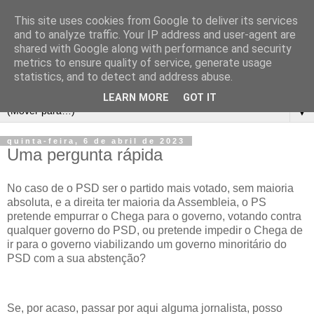
This site uses cookies from Google to deliver its services
and to analyze traffic. Your IP address and user-agent are
shared with Google along with performance and security
metrics to ensure quality of service, generate usage
statistics, and to detect and address abuse.
LEARN MORE
GOT IT
▼
quinta-feira, 6 de abril de 2023
Uma pergunta rápida
No caso de o PSD ser o partido mais votado, sem maioria
absoluta, e a direita ter maioria da Assembleia, o PS
pretende empurrar o Chega para o governo, votando contra
qualquer governo do PSD, ou pretende impedir o Chega de
ir para o governo viabilizando um governo minoritário do
PSD com a sua abstenção?
Se, por acaso, passar por aqui alguma jornalista, posso