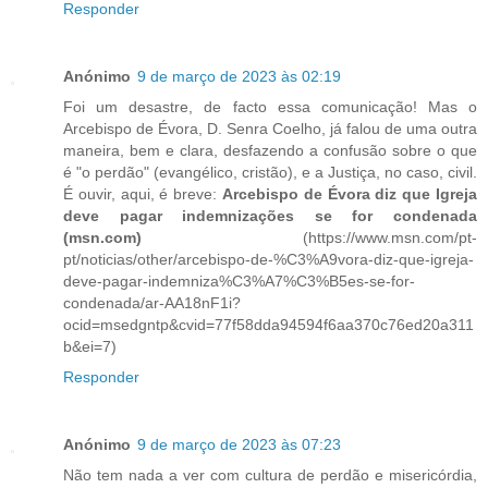
Responder
Anónimo
9 de março de 2023 às 02:19
Foi um desastre, de facto essa comunicação! Mas o
Arcebispo de Évora, D. Senra Coelho, já falou de uma outra
maneira, bem e clara, desfazendo a confusão sobre o que
é "o perdão" (evangélico, cristão), e a Justiça, no caso, civil.
É ouvir, aqui, é breve:
Arcebispo de Évora diz que Igreja
deve pagar indemnizações se for condenada
(msn.com)
(https://www.msn.com/pt-
pt/noticias/other/arcebispo-de-%C3%A9vora-diz-que-igreja-
deve-pagar-indemniza%C3%A7%C3%B5es-se-for-
condenada/ar-AA18nF1i?
ocid=msedgntp&cvid=77f58dda94594f6aa370c76ed20a311
b&ei=7)
Responder
Anónimo
9 de março de 2023 às 07:23
Não tem nada a ver com cultura de perdão e misericórdia,