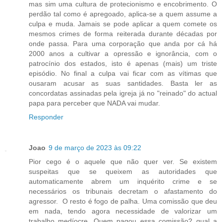
mas sim uma cultura de protecionismo e encobrimento. O
perdão tal como é apregoado, aplica-se a quem assume a
culpa e muda. Jamais se pode aplicar a quem comete os
mesmos crimes de forma reiterada durante décadas por
onde passa. Para uma corporação que anda por cá há
2000 anos a cultivar a opressão e ignorância, com o
patrocínio dos estados, isto é apenas (mais) um triste
episódio. No final a culpa vai ficar com as vítimas que
ousaram acusar as suas santidades. Basta ler as
concordatas assinadas pela igreja já no "reinado" do actual
papa para perceber que NADA vai mudar.
Responder
Joao
9 de março de 2023 às 09:22
Pior cego é o aquele que não quer ver. Se existem
suspeitas que se queixem as autoridades que
automaticamente abrem um inquérito crime e se
necessários os tribunais decretam o afastamento do
agressor. O resto é fogo de palha. Uma comissão que deu
em nada, tendo agora necessidade de valorizar um
trabalho medíocre. Quem pagou essa comissão? qual a