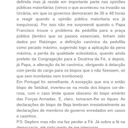
definida mas já reside em importante parte nas opiniões
públicas maioritárias (vimos o que aconteceu na invasão sa
Ucrânia, em que os governos demoraram de 36 a 48 horas
a reagir quando a opinião pública maioritaria era já
inequívoca). Por isso não me surpreendi quando o Papa
Francisco trouxe o problema da pedofilia para a praça
pública (lembro que os passos essenciais, tinham sido
dados por Ratzinger, a definição canónica da pedofilia
como pecado máximo, sugerindo logo a aplicação da pena
máxima, a perda da qualidade eclesiástica, quando ainda
prefeito da Congrageção para a Doutrina da Fé, e depois,
já Papa, a alteração da lei canónica, obrigando à delacção
com perda do cargo para os bispos que o não fizessem, só
que sem trombetas nem trombones).
Em Portugal foi semelhante. A excepção que era o então
bispo de Setúbal, inverteu-se na moda dos bispos cor-de-
rosa, com o caso limite quase obsceno do bispo emérito
das Forças Armadas. E, claro, tomaram-lhe os tiques. As
declarações do bispo de Beja lembram irresistivelmente as
declarações de membros do governo enredados em casos
e casinhos.
P.S. Deploro mas não ma faz perder a Fé. Já sobre a fé na
democracia, até sinto medo de me interrogar.