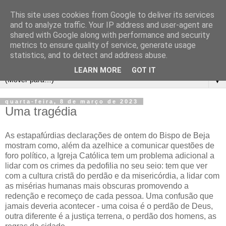
This site uses cookies from Google to deliver its services
and to analyze traffic. Your IP address and user-agent are
shared with Google along with performance and security
metrics to ensure quality of service, generate usage
statistics, and to detect and address abuse.
LEARN MORE
GOT IT
▼
quarta-feira, 8 de março de 2023
Uma tragédia
As estapafúrdias declarações de ontem do Bispo de Beja
mostram como, além da azelhice a comunicar questões de
foro político, a Igreja Católica tem um problema adicional a
lidar com os crimes da pedofilia no seu seio: tem que ver
com a cultura cristã do perdão e da misericórdia, a lidar com
as misérias humanas mais obscuras promovendo a
redenção e recomeço de cada pessoa. Uma confusão que
jamais deveria acontecer - uma coisa é o perdão de Deus,
outra diferente é a justiça terrena, o perdão dos homens, as