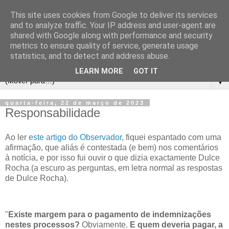
This site uses cookies from Google to deliver its services
and to analyze traffic. Your IP address and user-agent are
shared with Google along with performance and security
metrics to ensure quality of service, generate usage
statistics, and to detect and address abuse.
LEARN MORE
GOT IT
▼
quarta-feira, 22 de março de 2023
Responsabilidade
Ao ler
este artigo do Observador
, fiquei espantado com uma
afirmação, que aliás é contestada (e bem) nos comentários
à notícia, e por isso fui ouvir o que dizia exactamente Dulce
Rocha (a escuro as perguntas, em letra normal as respostas
de Dulce Rocha).
"
Existe margem para o pagamento de indemnizações
nestes processos?
Obviamente.
E quem deveria pagar, a