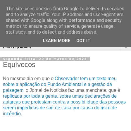
This site uses cookies from Google to deliver its services
and to analyze traffic. Your IP address and user-agent are
shared with Google along with performance and security
metrics to ensure quality of service, generate usage
statistics, and to detect and address abuse.
LEARN MORE
GOT IT
▼
segunda-feira, 20 de março de 2023
Equívocos
No mesmo dia em que o
Observador tem um texto meu
sobre a aplicação do Fundo Ambiental e a gestão da
paisagem
, o Jornal de Notícias faz uma manchete, que é
replicada por toda a gente, sobre umas declarações de
autarcas que protestam contra a possibilidade das pessoas
serem impedidas de sair de casa por causa do risco de
incêndio
.