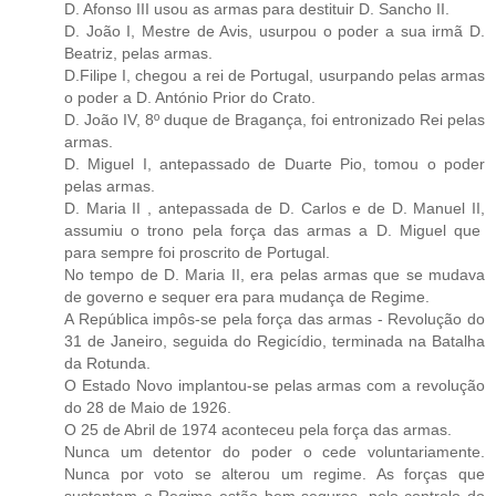
D. Afonso III usou as armas para destituir D. Sancho II.
D. João I, Mestre de Avis, usurpou o poder a sua irmã D.
Beatriz, pelas armas.
D.Filipe I, chegou a rei de Portugal, usurpando pelas armas
o poder a D. António Prior do Crato.
D. João IV, 8º duque de Bragança, foi entronizado Rei pelas
armas.
D. Miguel I, antepassado de Duarte Pio, tomou o poder
pelas armas.
D. Maria II , antepassada de D. Carlos e de D. Manuel II,
assumiu o trono pela força das armas a D. Miguel que
para sempre foi proscrito de Portugal.
No tempo de D. Maria II, era pelas armas que se mudava
de governo e sequer era para mudança de Regime.
A República impôs-se pela força das armas - Revolução do
31 de Janeiro, seguida do Regicídio, terminada na Batalha
da Rotunda.
O Estado Novo implantou-se pelas armas com a revolução
do 28 de Maio de 1926.
O 25 de Abril de 1974 aconteceu pela força das armas.
Nunca um detentor do poder o cede voluntariamente.
Nunca por voto se alterou um regime. As forças que
sustentam o Regime estão bem seguros, pelo controlo do