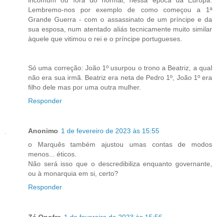
Lembremo-nos por exemplo de como começou a 1ª
Grande Guerra - com o assassinato de um príncipe e da
sua esposa, num atentado aliás tecnicamente muito similar
àquele que vitimou o rei e o príncipe portugueses.
Só uma correção: João 1º usurpou o trono a Beatriz, a qual
não era sua irmã. Beatriz era neta de Pedro 1º, João 1º era
filho dele mas por uma outra mulher.
Responder
Anonimo
1 de fevereiro de 2023 às 15:55
o Marquês também ajustou umas contas de modos
menos... éticos.
Não será isso que o descredibiliza enquanto governante,
ou à monarquia em si, certo?
Responder
Zé Onofre
1 de fevereiro de 2023 às 15:56