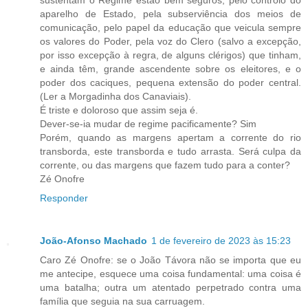
aparelho de Estado, pela subserviência dos meios de
comunicação, pelo papel da educação que veicula sempre
os valores do Poder, pela voz do Clero (salvo a excepção,
por isso excepção à regra, de alguns clérigos) que tinham,
e ainda têm, grande ascendente sobre os eleitores, e o
poder dos caciques, pequena extensão do poder central.
(Ler a Morgadinha dos Canaviais).
É triste e doloroso que assim seja é.
Dever-se-ia mudar de regime pacificamente? Sim
Porém, quando as margens apertam a corrente do rio
transborda, este transborda e tudo arrasta. Será culpa da
corrente, ou das margens que fazem tudo para a conter?
Zé Onofre
Responder
João-Afonso Machado
1 de fevereiro de 2023 às 15:23
Caro Zé Onofre: se o João Távora não se importa que eu
me antecipe, esquece uma coisa fundamental: uma coisa é
uma batalha; outra um atentado perpetrado contra uma
família que seguia na sua carruagem.