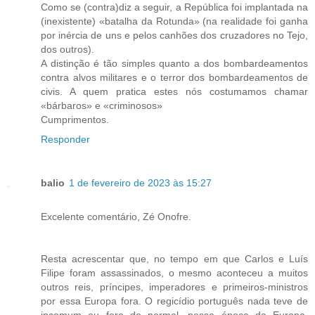
Como se (contra)diz a seguir, a República foi implantada na
(inexistente) «batalha da Rotunda» (na realidade foi ganha
por inércia de uns e pelos canhões dos cruzadores no Tejo,
dos outros).
A distinção é tão simples quanto a dos bombardeamentos
contra alvos militares e o terror dos bombardeamentos de
civis. A quem pratica estes nós costumamos chamar
«bárbaros» e «criminosos»
Cumprimentos.
Responder
balio
1 de fevereiro de 2023 às 15:27
Excelente comentário, Zé Onofre.
Resta acrescentar que, no tempo em que Carlos e Luís
Filipe foram assassinados, o mesmo aconteceu a muitos
outros reis, príncipes, imperadores e primeiros-ministros
por essa Europa fora. O regicídio português nada teve de
incomum ou fora do normal, nessa época da Europa.