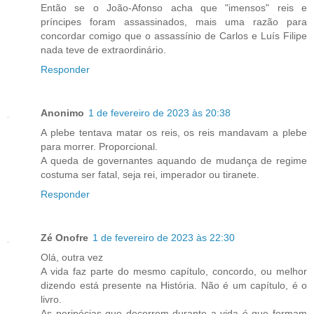
Então se o João-Afonso acha que "imensos" reis e
príncipes foram assassinados, mais uma razão para
concordar comigo que o assassínio de Carlos e Luís Filipe
nada teve de extraordinário.
Responder
Anonimo
1 de fevereiro de 2023 às 20:38
A plebe tentava matar os reis, os reis mandavam a plebe
para morrer. Proporcional.
A queda de governantes aquando de mudança de regime
costuma ser fatal, seja rei, imperador ou tiranete.
Responder
Zé Onofre
1 de fevereiro de 2023 às 22:30
Olá, outra vez
A vida faz parte do mesmo capítulo, concordo, ou melhor
dizendo está presente na História. Não é um capítulo, é o
livro.
As peripécias que decorrem durante a vida é que formam