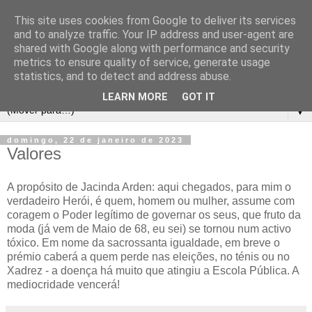
This site uses cookies from Google to deliver its services
and to analyze traffic. Your IP address and user-agent are
shared with Google along with performance and security
metrics to ensure quality of service, generate usage
statistics, and to detect and address abuse.
LEARN MORE
GOT IT
▼
domingo, 22 de janeiro de 2023
Valores
A propósito de Jacinda Arden: aqui chegados, para mim o
verdadeiro Herói, é quem, homem ou mulher, assume com
coragem o Poder legítimo de governar os seus, que fruto da
moda (já vem de Maio de 68, eu sei) se tornou num activo
tóxico. Em nome da sacrossanta igualdade, em breve o
prémio caberá a quem perde nas eleições, no ténis ou no
Xadrez - a doença há muito que atingiu a Escola Pública. A
mediocridade vencerá!