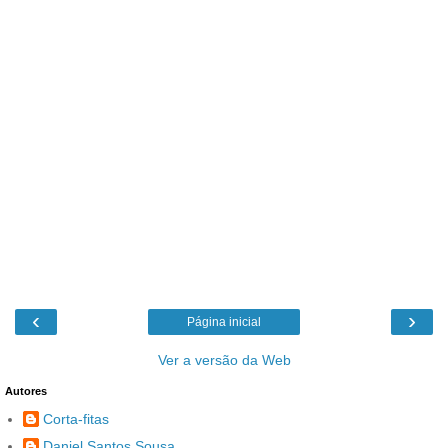
‹
›
Página inicial
Ver a versão da Web
Autores
Corta-fitas
Daniel Santos Sousa