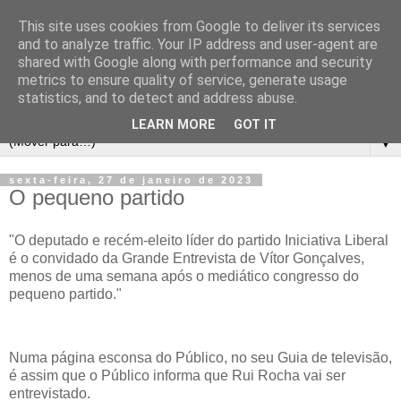
This site uses cookies from Google to deliver its services
and to analyze traffic. Your IP address and user-agent are
shared with Google along with performance and security
metrics to ensure quality of service, generate usage
statistics, and to detect and address abuse.
LEARN MORE
GOT IT
▼
sexta-feira, 27 de janeiro de 2023
O pequeno partido
"O deputado e recém-eleito líder do partido Iniciativa Liberal
é o convidado da Grande Entrevista de Vítor Gonçalves,
menos de uma semana após o mediático congresso do
pequeno partido."
Numa página esconsa do Público, no seu Guia de televisão,
é assim que o Público informa que Rui Rocha vai ser
entrevistado.