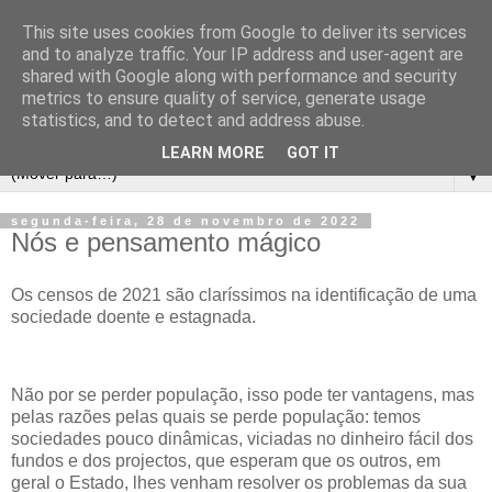
This site uses cookies from Google to deliver its services
and to analyze traffic. Your IP address and user-agent are
shared with Google along with performance and security
metrics to ensure quality of service, generate usage
statistics, and to detect and address abuse.
LEARN MORE
GOT IT
▼
segunda-feira, 28 de novembro de 2022
Nós e pensamento mágico
Os censos de 2021 são claríssimos na identificação de uma
sociedade doente e estagnada.
Não por se perder população, isso pode ter vantagens, mas
pelas razões pelas quais se perde população: temos
sociedades pouco dinâmicas, viciadas no dinheiro fácil dos
fundos e dos projectos, que esperam que os outros, em
geral o Estado, lhes venham resolver os problemas da sua