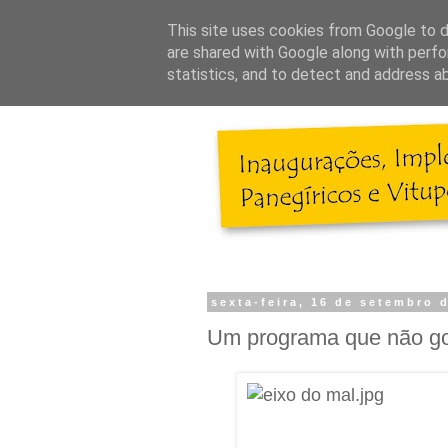
This site uses cookies from Google to de
are shared with Google along with perfo
statistics, and to detect and address a
sexta-feira, 16 de setembro 
Um programa que não go