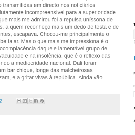
 transmitidas em directo nos noticiários
utamente incompreensível para a superioridade
 que mais me admirou foi a repulsa uníssona de
T
es, a quem reconheço mais um dedo de testa e de
antes, escapava. Chocou-me principalmente o
be falar. Mas o que mais me impressiona é o
tocomplacência daquele lamentável grupo de
acuidade e na insolência, que é o reflexo das
ndo a mediocridade nacional. Dali foram
m bar chique, longe das malcheirosas
N
am, e a gritar vivas à república. Ainda vão
2