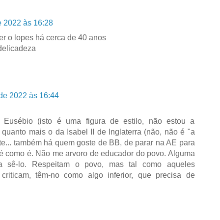
e 2022 às 16:28
er o lopes há cerca de 40 anos
delicadeza
de 2022 às 16:44
Eusébio (isto é uma figura de estilo, não estou a
quanto mais o da Isabel II de Inglaterra (não, não é "a
te... também há quem goste de BB, de parar na AE para
 é como é. Não me arvoro de educador do povo. Alguma
iona sê-lo. Respeitam o povo, mas tal como aqueles
 criticam, têm-no como algo inferior, que precisa de