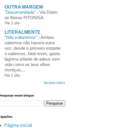
OUTRA MARGEM
"Desumanidade"
-
Via Diário
as Beiras PITONISA
Há 1 dia
LITERALMENTE
"Não voltaremos"
-
Ambos
sabemos não haverá outra
vez, desde o primeiro instante
o sabemos, fatal revés, gasta
lágrima arfante de adeus sem
vida como os teus olhos
mortiços,...
Há 1 dia
Mostrar todos
Pesquisar neste blogue
Ligações
Página inicial