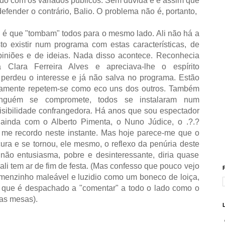
ordo com os variados públicos. Sem dúvida e é assim que
efender o contrário, Balio. O problema não é, portanto,
 é que "tombam" todos para o mesmo lado. Ali não há a
to existir num programa com estas características, de
piniões e de ideias. Nada disso acontece. Reconhecia
 à Clara Ferreira Alves e apreciava-lhe o espírito
perdeu o interesse e já não salva no programa. Estão
camente repetem-se como eco uns dos outros. Também
ninguém se compromete, todos se instalaram num
isibilidade confrangedora. Há anos que sou espectador
 ainda com o Alberto Pimenta, o Nuno Júdice, o .?.?
me recordo neste instante. Mas hoje parece-me que o
ura e se tornou, ele mesmo, o reflexo da penúria deste
não entusiasma, pobre e desinteressante, diria quase
 ali tem ar de fim de festa. (Mas confesso que pouco vejo
menzinho maleável e luzidio como um boneco de loiça,
" que é despachado a "comentar" a todo o lado como o
 as mesas).