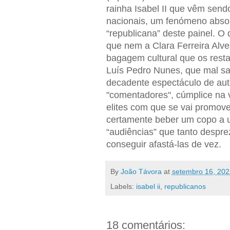
rainha Isabel II que vêm sendo
nacionais, um fenómeno absol
“republicana” deste painel. O
que nem a Clara Ferreira Alv
bagagem cultural que os rest
Luís Pedro Nunes, que mal sa
decadente espectáculo de au
"comentadores", cúmplice na v
elites com que se vai promove
certamente beber um copo a u
“audiências” que tanto desprez
conseguir afastá-las de vez.
By
João Távora
at
setembro 16, 202
Labels:
isabel ii
,
republicanos
18 comentários: