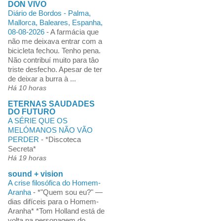
DON VIVO
Diário de Bordos - Palma,
Mallorca, Baleares, Espanha,
08-08-2026
-
A farmácia que
não me deixava entrar com a
bicicleta fechou. Tenho pena.
Não contribuí muito para tâo
triste desfecho. Apesar de ter
de deixar a burra à ...
Há 10 horas
ETERNAS SAUDADES
DO FUTURO
A SÉRIE QUE OS
MELÓMANOS NÃO VÃO
PERDER
-
*Discoteca
Secreta*
Há 19 horas
sound + vision
A crise filosófica do Homem-
Aranha
-
*"Quem sou eu?" —
dias difíceis para o Homem-
Aranha* *Tom Holland está de
volta na personagem do