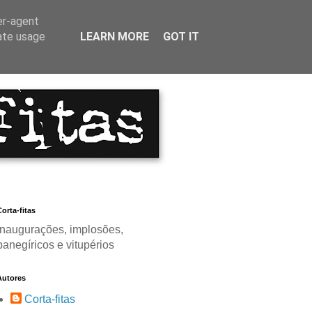
er-agent
rate usage
LEARN MORE
GOT IT
orta-fitas
Inaugurações, implosões,
panegíricos e vitupérios
Autores
Corta-fitas