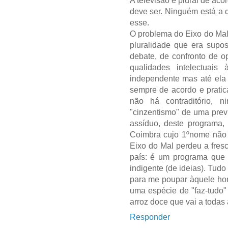
A televisão é plural de ac
deve ser. Ninguém está a d
esse.
O problema do Eixo do Mal
pluralidade que era supos
debate, de confronto de o
qualidades intelectuais
independente mas até ela 
sempre de acordo e prati
não há contraditório, 
"cinzentismo" de uma prev
assíduo, deste programa,
Coimbra cujo 1ºnome não 
Eixo do Mal perdeu a fresc
país: é um programa que 
indigente (de ideias). Tudo
para me poupar àquele ho
uma espécie de "faz-tudo
arroz doce que vai a todas
Responder