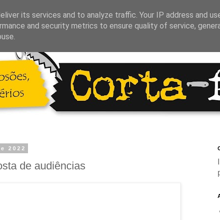
liver its services and to analyze traffic. Your IP address and us
rmance and security metrics to ensure quality of service, gene
buse.
de 2022
C
sta de audiências