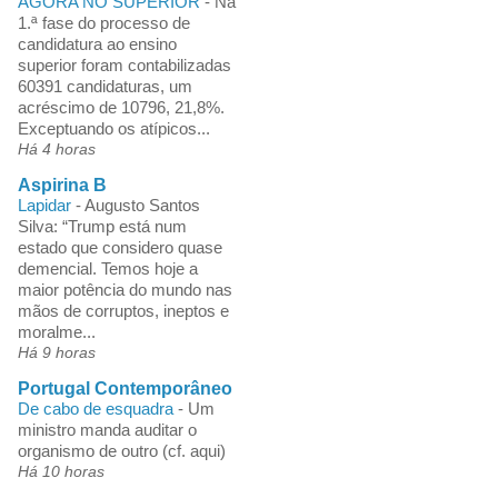
AGORA NO SUPERIOR
-
Na
1.ª fase do processo de
candidatura ao ensino
superior foram contabilizadas
60391 candidaturas, um
acréscimo de 10796, 21,8%.
Exceptuando os atípicos...
Há 4 horas
Aspirina B
Lapidar
-
Augusto Santos
Silva: “Trump está num
estado que considero quase
demencial. Temos hoje a
maior potência do mundo nas
mãos de corruptos, ineptos e
moralme...
Há 9 horas
Portugal Contemporâneo
De cabo de esquadra
-
Um
ministro manda auditar o
organismo de outro (cf. aqui)
Há 10 horas