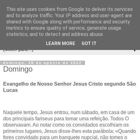
This site uses cookies from Google to deliver its services
and to analyze traffic. Your IP address and user-agent are
shared with Google along with performance and security
metrics to ensure quality of service, generate usage
statistics, and to detect and address abuse.
LEARN MORE
GOT IT
▼
domingo, 28 de agosto de 2022
Domingo
Evangelho de Nosso Senhor Jesus Cristo segundo São
Lucas
Naquele tempo, Jesus entrou, num sábado, em casa de um
dos principais fariseus para tomar uma refeição. Todos O
observavam. Ao notar como os convidados escolhiam os
primeiros lugares, Jesus disse-lhes esta parábola: «Quando
fores convidado para um banquete nupcial, não tomes o