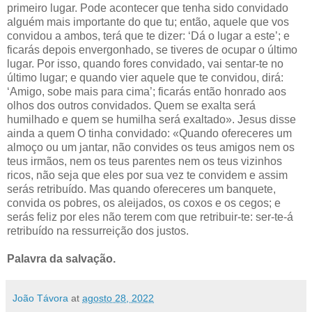
primeiro lugar. Pode acontecer que tenha sido convidado
alguém mais importante do que tu; então, aquele que vos
convidou a ambos, terá que te dizer: ‘Dá o lugar a este’; e
ficarás depois envergonhado, se tiveres de ocupar o último
lugar. Por isso, quando fores convidado, vai sentar-te no
último lugar; e quando vier aquele que te convidou, dirá:
‘Amigo, sobe mais para cima’; ficarás então honrado aos
olhos dos outros convidados. Quem se exalta será
humilhado e quem se humilha será exaltado». Jesus disse
ainda a quem O tinha convidado: «Quando ofereceres um
almoço ou um jantar, não convides os teus amigos nem os
teus irmãos, nem os teus parentes nem os teus vizinhos
ricos, não seja que eles por sua vez te convidem e assim
serás retribuído. Mas quando ofereceres um banquete,
convida os pobres, os aleijados, os coxos e os cegos; e
serás feliz por eles não terem com que retribuir-te: ser-te-á
retribuído na ressurreição dos justos.
Palavra da salvação.
João Távora
at
agosto 28, 2022