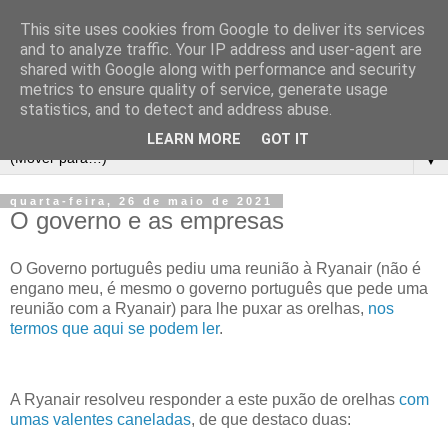
This site uses cookies from Google to deliver its services
and to analyze traffic. Your IP address and user-agent are
shared with Google along with performance and security
metrics to ensure quality of service, generate usage
statistics, and to detect and address abuse.
LEARN MORE
GOT IT
▼
quarta-feira, 26 de maio de 2021
O governo e as empresas
O Governo português pediu uma reunião à Ryanair (não é
engano meu, é mesmo o governo português que pede uma
reunião com a Ryanair) para lhe puxar as orelhas,
nos
termos que aqui se podem ler
.
A Ryanair resolveu responder a este puxão de orelhas
com
umas valentes caneladas
, de que destaco duas: