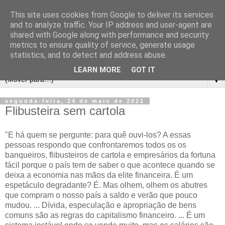
This site uses cookies from Google to deliver its services
and to analyze traffic. Your IP address and user-agent are
shared with Google along with performance and security
metrics to ensure quality of service, generate usage
statistics, and to detect and address abuse.
LEARN MORE
GOT IT
▼
segunda-feira, 24 de maio de 2021
Flibusteira sem cartola
"E há quem se pergunte: para quê ouvi-los? A essas
pessoas respondo que confrontaremos todos os os
banqueiros, flibusteiros de cartola e empresários da fortuna
fácil porque o país tem de saber o que acontece quando se
deixa a economia nas mãos da elite financeira. É um
espetáculo degradante? É. Mas olhem, olhem os abutres
que compram o nosso país a saldo e verão que pouco
mudou. ... Dívida, especulação e apropriação de bens
comuns são as regras do capitalismo financeiro. ... É um