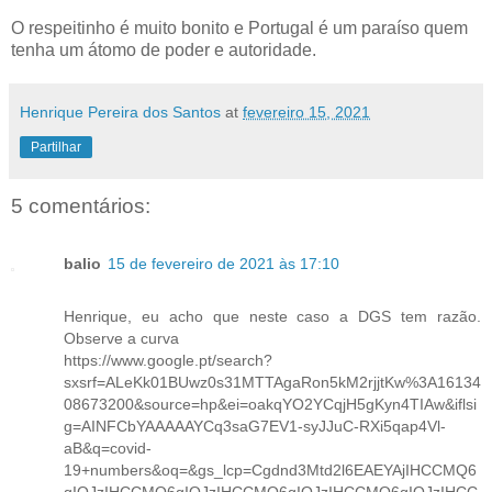
O respeitinho é muito bonito e Portugal é um paraíso quem
tenha um átomo de poder e autoridade.
Henrique Pereira dos Santos
at
fevereiro 15, 2021
Partilhar
5 comentários:
balio
15 de fevereiro de 2021 às 17:10
Henrique, eu acho que neste caso a DGS tem razão.
Observe a curva
https://www.google.pt/search?
sxsrf=ALeKk01BUwz0s31MTTAgaRon5kM2rjjtKw%3A16134
08673200&source=hp&ei=oakqYO2YCqjH5gKyn4TIAw&iflsi
g=AINFCbYAAAAAYCq3saG7EV1-syJJuC-RXi5qap4Vl-
aB&q=covid-
19+numbers&oq=&gs_lcp=Cgdnd3Mtd2l6EAEYAjIHCCMQ6
gIQJzIHCCMQ6gIQJzIHCCMQ6gIQJzIHCCMQ6gIQJzIHCC