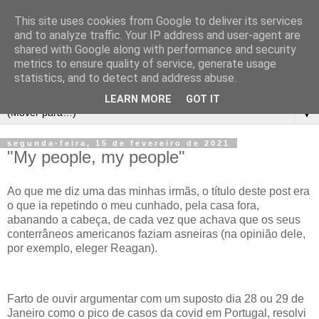
This site uses cookies from Google to deliver its services
and to analyze traffic. Your IP address and user-agent are
shared with Google along with performance and security
metrics to ensure quality of service, generate usage
statistics, and to detect and address abuse.
LEARN MORE
GOT IT
▼
segunda-feira, 15 de fevereiro de 2021
"My people, my people"
Ao que me diz uma das minhas irmãs, o título deste post era
o que ia repetindo o meu cunhado, pela casa fora,
abanando a cabeça, de cada vez que achava que os seus
conterrâneos americanos faziam asneiras (na opinião dele,
por exemplo, eleger Reagan).
Farto de ouvir argumentar com um suposto dia 28 ou 29 de
Janeiro como o pico de casos da covid em Portugal, resolvi