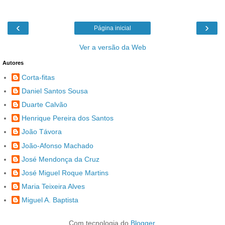
‹
›
Página inicial
Ver a versão da Web
Autores
Corta-fitas
Daniel Santos Sousa
Duarte Calvão
Henrique Pereira dos Santos
João Távora
João-Afonso Machado
José Mendonça da Cruz
José Miguel Roque Martins
Maria Teixeira Alves
Miguel A. Baptista
Com tecnologia do
Blogger
.