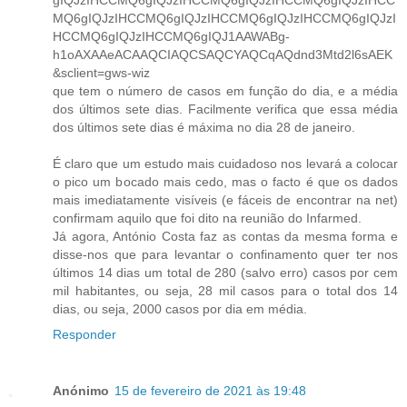
MQ6gIQJzIHCCMQ6gIQJzIHCCMQ6gIQJzIHCCMQ6gIQJzI
HCCMQ6gIQJzIHCCMQ6gIQJ1AAWABg-
h1oAXAAeACAAQCIAQCSAQCYAQCqAQdnd3Mtd2l6sAEK
&sclient=gws-wiz
que tem o número de casos em função do dia, e a média
dos últimos sete dias. Facilmente verifica que essa média
dos últimos sete dias é máxima no dia 28 de janeiro.
É claro que um estudo mais cuidadoso nos levará a colocar
o pico um bocado mais cedo, mas o facto é que os dados
mais imediatamente visíveis (e fáceis de encontrar na net)
confirmam aquilo que foi dito na reunião do Infarmed.
Já agora, António Costa faz as contas da mesma forma e
disse-nos que para levantar o confinamento quer ter nos
últimos 14 dias um total de 280 (salvo erro) casos por cem
mil habitantes, ou seja, 28 mil casos para o total dos 14
dias, ou seja, 2000 casos por dia em média.
Responder
Anónimo
15 de fevereiro de 2021 às 19:48